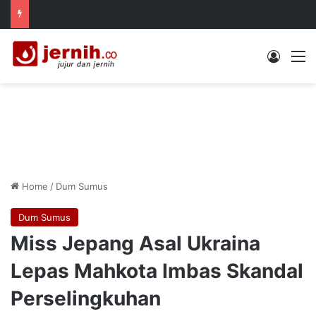
Log In
M
Home
/
Dum Sumus
Dum Sumus
Miss Jepang Asal Ukraina
Lepas Mahkota Imbas Skandal
Perselingkuhan