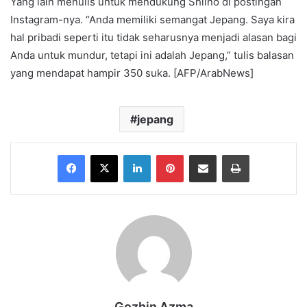
Yang lain menulis untuk mendukung Shiino di postingan
Instagram-nya. “Anda memiliki semangat Jepang. Saya kira
hal pribadi seperti itu tidak seharusnya menjadi alasan bagi
Anda untuk mundur, tetapi ini adalah Jepang,” tulis balasan
yang mendapat hampir 350 suka. [AFP/ArabNews]
jepang
Facebook
X
LinkedIn
Pinterest
Share via Email
Print
Gozhin Azma