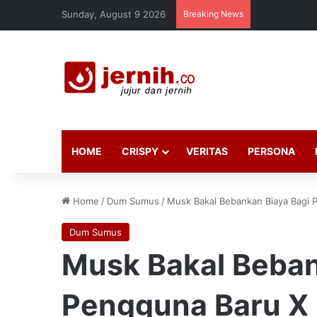
Sunday, August 9 2026
Breaking News
HOME
CRISPY
VERITAS
PERSONA
Home
/
Dum Sumus
/
Musk Bakal Bebankan Biaya Bagi 
Dum Sumus
Musk Bakal Beban
Pengguna Baru X