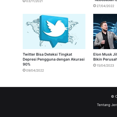
03/11/2021
27/04/2022
Twitter Bisa Deteksi Tingkat
Elon Musk Jil
Depresi Pengguna dengan Akurasi
Bikin Perusa
90%
15/04/2023
09/04/2022
© C
Tentang Jer