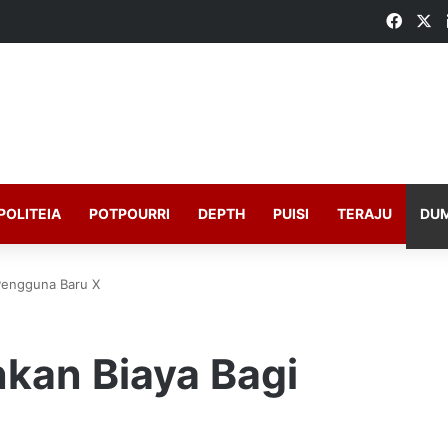
Faceb
X
POLITEIA
POTPOURRI
DEPTH
PUISI
TERAJU
DU
Pengguna Baru X
kan Biaya Bagi