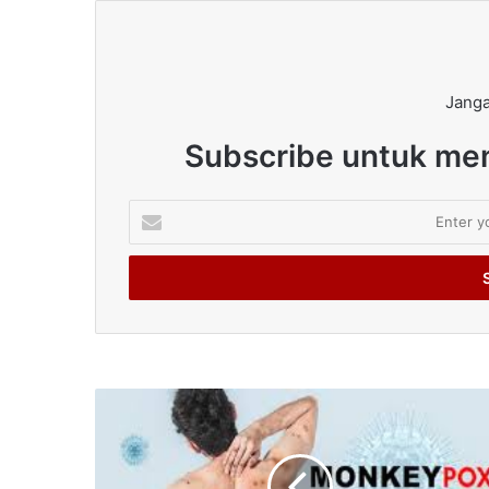
Janga
Subscribe untuk men
Enter
your
Email
address