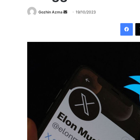
Send
Gozhin Azma
19/10/2023
an
Fac
email