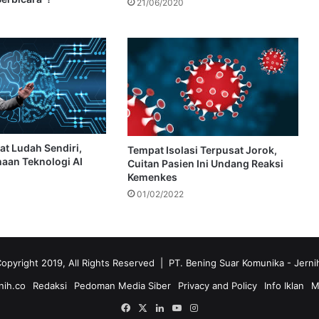
21/06/2020
at Ludah Sendiri,
Tempat Isolasi Terpusat Jorok,
haan Teknologi AI
Cuitan Pasien Ini Undang Reaksi
Kemenkes
01/02/2022
opyright 2019, All Rights Reserved | PT. Bening Suar Komunika
- Jerni
nih.co
Redaksi
Pedoman Media Siber
Privacy and Policy
Info Iklan
M
Facebook
X
LinkedIn
YouTube
Instagram