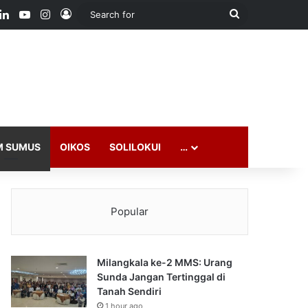
ook
LinkedIn
YouTube
Instagram
Log In
Search
for
M SUMUS
OIKOS
SOLILOKUI
…
Popular
Milangkala ke-2 MMS: Urang
Sunda Jangan Tertinggal di
Tanah Sendiri
1 hour ago