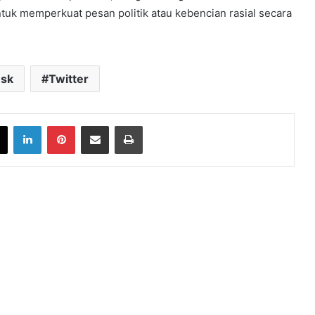
uk memperkuat pesan politik atau kebencian rasial secara
usk
Twitter
book
X
LinkedIn
Pinterest
Share via Email
Print