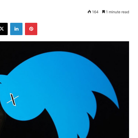
164
1 minute read
ebook
X
LinkedIn
Pinterest