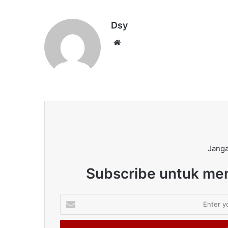
Dsy
Website
Janga
Subscribe untuk men
Enter
your
Email