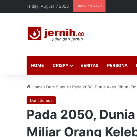
Friday, August 7 2026
Breaking News
HOME
CRISPY
VERITAS
PERSONA
Home
/
Dum Sumus
/
Pada 2050, Dunia Akan Dihuni Emp
Dum Sumus
Pada 2050, Dunia
Miliar Orang Kele