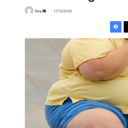
Send
Dsy
17/12/2020
an
Fac
email