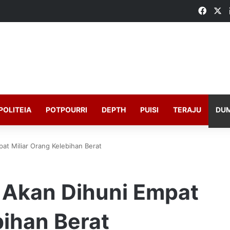
Faceb
X
POLITEIA
POTPOURRI
DEPTH
PUISI
TERAJU
DU
at Miliar Orang Kelebihan Berat
 Akan Dihuni Empat
bihan Berat