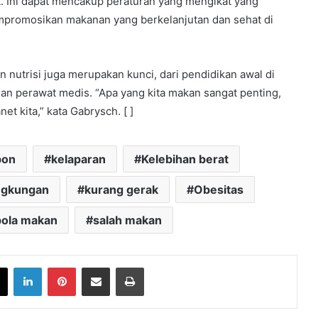
 Ini dapat mencakup peraturan yang mengikat yang
mpromosikan makanan yang berkelanjutan dan sehat di
n nutrisi juga merupakan kunci, dari pendidikan awal di
an perawat medis. “Apa yang kita makan sangat penting,
et kita,” kata Gabrysch. [ ]
bon
kelaparan
Kelebihan berat
ingkungan
kurang gerak
Obesitas
pola makan
salah makan
book
X
LinkedIn
Pinterest
Share via Email
Print