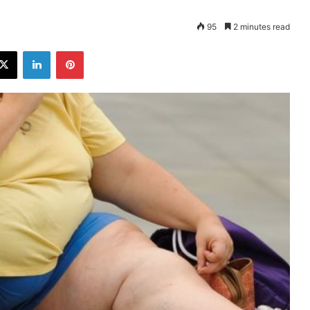
95
2 minutes read
ebook
X
LinkedIn
Pinterest