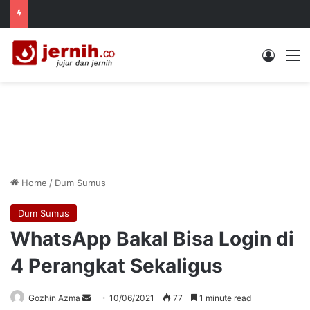
Log In
M
Home
/
Dum Sumus
Dum Sumus
WhatsApp Bakal Bisa Login di
4 Perangkat Sekaligus
Send
Gozhin Azma
10/06/2021
77
1 minute read