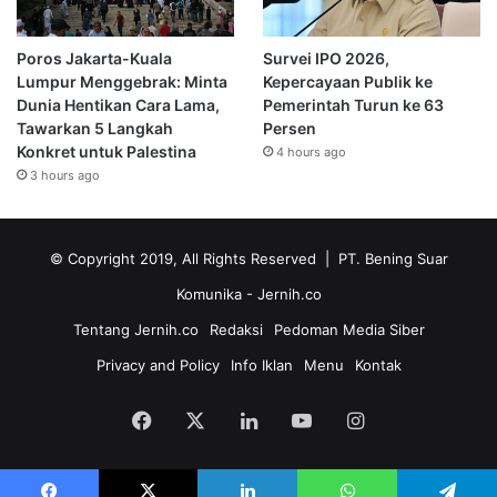
Poros Jakarta-Kuala
Survei IPO 2026,
Lumpur Menggebrak: Minta
Kepercayaan Publik ke
Dunia Hentikan Cara Lama,
Pemerintah Turun ke 63
Tawarkan 5 Langkah
Persen
Konkret untuk Palestina
4 hours ago
3 hours ago
© Copyright 2019, All Rights Reserved | PT. Bening Suar
Komunika
- Jernih.co
Tentang Jernih.co
Redaksi
Pedoman Media Siber
Privacy and Policy
Info Iklan
Menu
Kontak
Facebook
X
LinkedIn
YouTube
Instagram