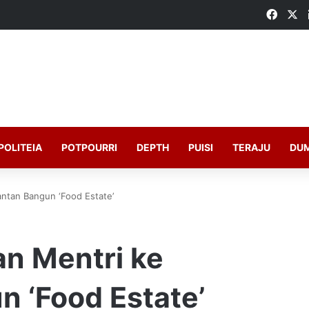
Faceb
X
POLITEIA
POTPOURRI
DEPTH
PUISI
TERAJU
DU
antan Bangun ‘Food Estate’
an Mentri ke
 ‘Food Estate’