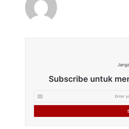
Janga
Subscribe untuk men
Enter
your
Email
address