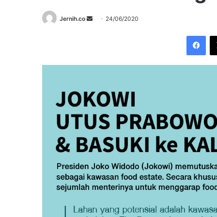
Send
Jernih.co
24/06/2020
an
Fac
email