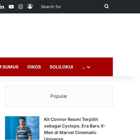
ook
LinkedIn
YouTube
Instagram
Log In
Search
for
M SUMUS
OIKOS
SOLILOKUI
…
Popular
Kit Connor Resmi Terpilih
sebagai Cyclops, Era Baru X-
Men di Marvel Cinematic
Universe