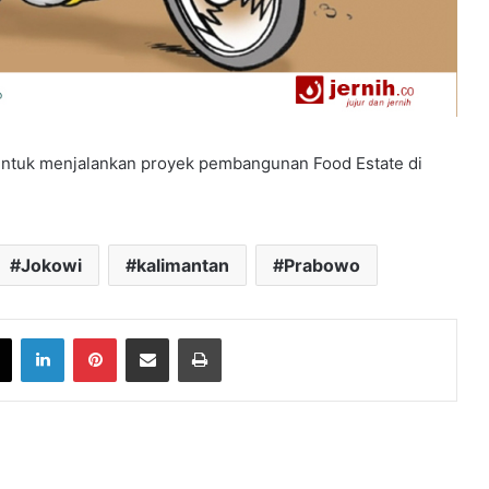
untuk menjalankan proyek pembangunan Food Estate di
Jokowi
kalimantan
Prabowo
book
X
LinkedIn
Pinterest
Share via Email
Print