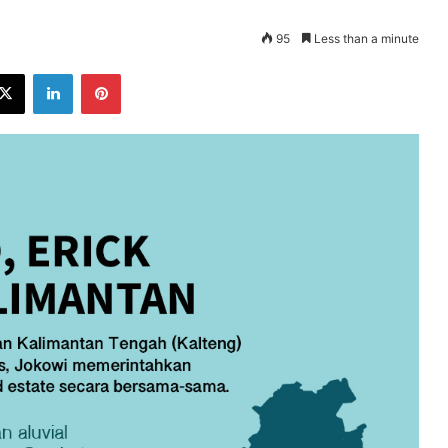
95
Less than a minute
ebook
X
LinkedIn
Pinterest