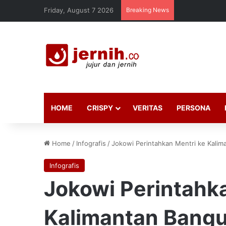
Friday, August 7 2026
Breaking News
HOME
CRISPY
VERITAS
PERSONA
Home
/
Infografis
/
Jokowi Perintahkan Mentri ke Kalim
Infografis
Jokowi Perintahk
Kalimantan Bangun