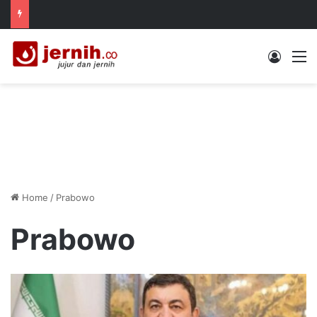
Log In
M
Home
/
Prabowo
Prabowo