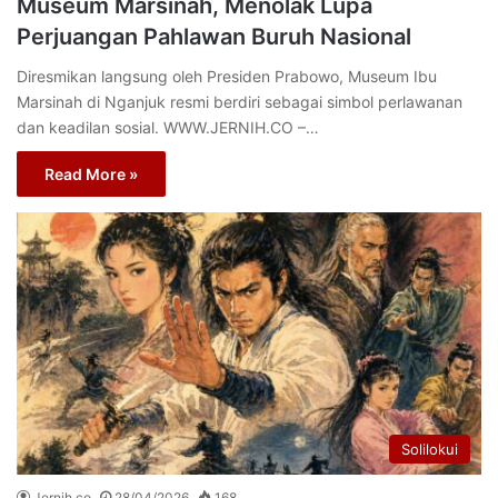
Museum Marsinah, Menolak Lupa
Perjuangan Pahlawan Buruh Nasional
Diresmikan langsung oleh Presiden Prabowo, Museum Ibu
Marsinah di Nganjuk resmi berdiri sebagai simbol perlawanan
dan keadilan sosial. WWW.JERNIH.CO –…
Read More »
Solilokui
Jernih.co
28/04/2026
168