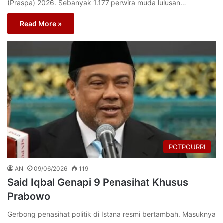
(Praspa) 2026. Sebanyak 1.177 perwira muda lulusan…
Read More »
POTPOURRI
AN
09/06/2026
119
Said Iqbal Genapi 9 Penasihat Khusus
Prabowo
Gerbong penasihat politik di Istana resmi bertambah. Masuknya