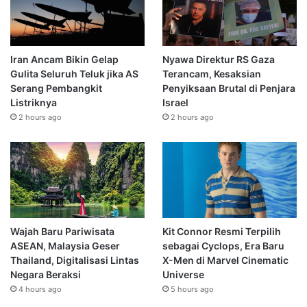
Iran Ancam Bikin Gelap
Nyawa Direktur RS Gaza
Gulita Seluruh Teluk jika AS
Terancam, Kesaksian
Serang Pembangkit
Penyiksaan Brutal di Penjara
Listriknya
Israel
2 hours ago
2 hours ago
Wajah Baru Pariwisata
Kit Connor Resmi Terpilih
ASEAN, Malaysia Geser
sebagai Cyclops, Era Baru
Thailand, Digitalisasi Lintas
X-Men di Marvel Cinematic
Negara Beraksi
Universe
4 hours ago
5 hours ago