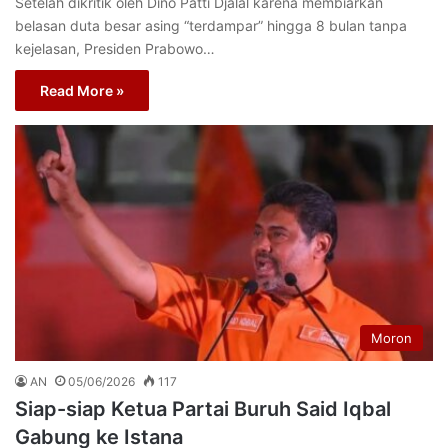
Setelah dikritik oleh Dino Patti Djalal karena membiarkan
belasan duta besar asing “terdampar” hingga 8 bulan tanpa
kejelasan, Presiden Prabowo…
Read More »
Moron
AN
05/06/2026
117
Siap-siap Ketua Partai Buruh Said Iqbal
Gabung ke Istana