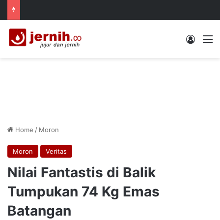
Log In
M
Home
/
Moron
Moron
Veritas
Nilai Fantastis di Balik
Tumpukan 74 Kg Emas
Batangan