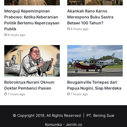
Menguji Kepemimpinan
Akankah Rano Karno
Prabowo: Ketika Keberanian
Merespons Buku Sastra
Politik Bertemu Kepercayaan
Betawi 100 Tahun?
Publik
6 hours ago
6 hours ago
Bobroknya Nurani Oknum
Bougainville Terlepas dari
Dokter Pembenci Pasien
Papua Nugini, Siap Merdeka
7 hours ago
7 hours ago
© Copyright 2019, All Rights Reserved | PT. Bening Suar
Komunika
- Jernih.co