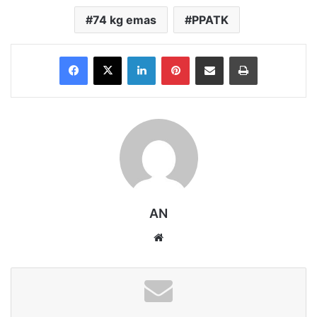
74 kg emas
PPATK
Facebook
X
LinkedIn
Pinterest
Share via Email
Print
AN
Website