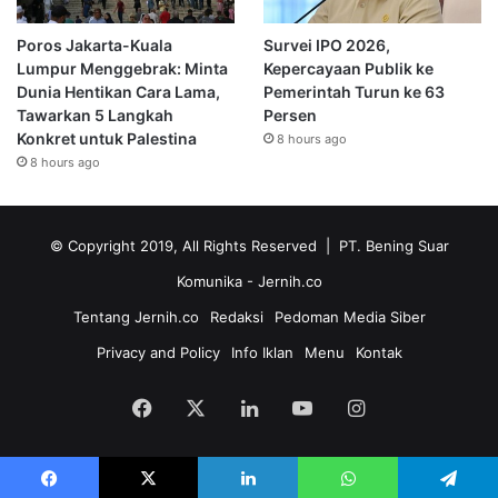
Poros Jakarta-Kuala
Survei IPO 2026,
Lumpur Menggebrak: Minta
Kepercayaan Publik ke
Dunia Hentikan Cara Lama,
Pemerintah Turun ke 63
Tawarkan 5 Langkah
Persen
Konkret untuk Palestina
8 hours ago
8 hours ago
© Copyright 2019, All Rights Reserved | PT. Bening Suar
Komunika
- Jernih.co
Tentang Jernih.co
Redaksi
Pedoman Media Siber
Privacy and Policy
Info Iklan
Menu
Kontak
Facebook
X
LinkedIn
YouTube
Instagram