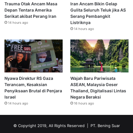
Trauma Otak Ancam Masa
Iran Ancam Bikin Gelap
Depan Tentara Amerika
Gulita Seluruh Teluk jika AS
Serikat akibat Perang Iran
Serang Pembangkit
Listriknya
14 hours ago
14 hours ago
Nyawa Direktur RS Gaza
Wajah Baru Pariwisata
Terancam, Kesaksian
ASEAN, Malaysia Geser
Penyiksaan Brutal di Penjara
Thailand, Digitalisasi Lintas
Israel
Negara Beraksi
14 hours ago
16 hours ago
© Copyright 2019, All Rights Reserved | PT. Bening Suar