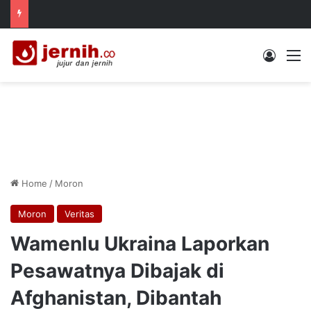
Log In
M
Home
/
Moron
Moron
Veritas
Wamenlu Ukraina Laporkan
Pesawatnya Dibajak di
Afghanistan, Dibantah