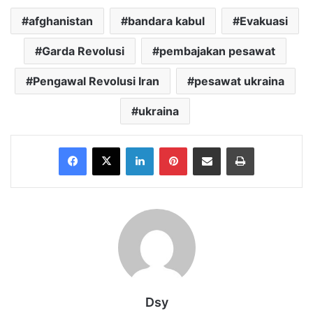
afghanistan
bandara kabul
Evakuasi
Garda Revolusi
pembajakan pesawat
Pengawal Revolusi Iran
pesawat ukraina
ukraina
Facebook
X
LinkedIn
Pinterest
Share via Email
Print
Dsy