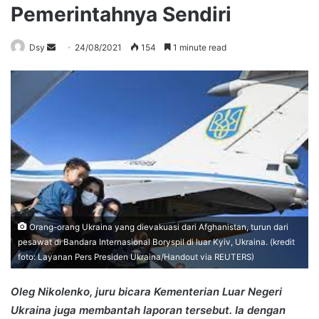
Pemerintahnya Sendiri
Send
Dsy
24/08/2021
154
1 minute read
an
email
Orang-orang Ukraina yang dievakuasi dari Afghanistan, turun dari
pesawat di Bandara Internasional Boryspil di luar Kyiv, Ukraina. (kredit
foto: Layanan Pers Presiden Ukraina/Handout via REUTERS)
Oleg Nikolenko, juru bicara Kementerian Luar Negeri
Ukraina juga membantah laporan tersebut. Ia dengan