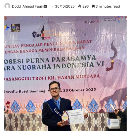
Send
Doddi Ahmad Fauji
30/10/2025
296
3 minutes read
an
email