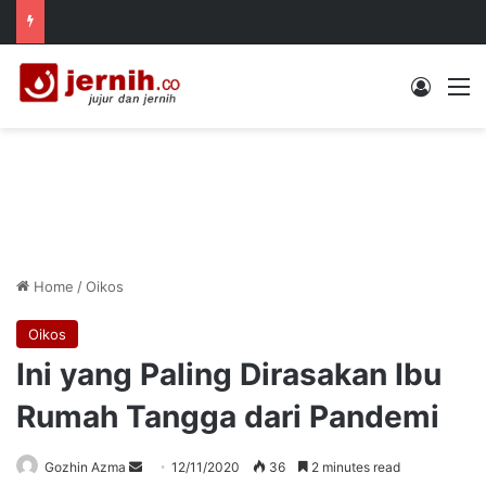
Log In
M
Home
/
Oikos
Oikos
Ini yang Paling Dirasakan Ibu
Rumah Tangga dari Pandemi
Send
Gozhin Azma
12/11/2020
36
2 minutes read