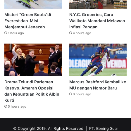
Misteri “Green Boots”di
N.Y.C. Groceries, Cara
Everest dan Misi
Walikota Mamdani Melawan
Menjemput Jenazah
Inflasi Pangan
1 hour ago
4 hours ago
Drama Telur di Parlemen
Marcus Rashford Kembali ke
Kosovo, Amarah Oposisi
MU dengan Nomor Baru
dan Kebuntuan Politik Albin
6 hours ago
Kurti
5 hours ago
© Copyright 2019, All Rights Reserved | PT. Bening Suar