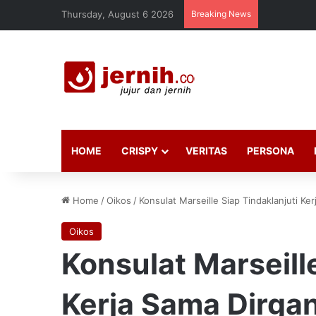
Thursday, August 6 2026
Breaking News
HOME
CRISPY
VERITAS
PERSONA
Home
/
Oikos
/
Konsulat Marseille Siap Tindaklanjuti Ke
Oikos
Konsulat Marseill
Kerja Sama Dirgan