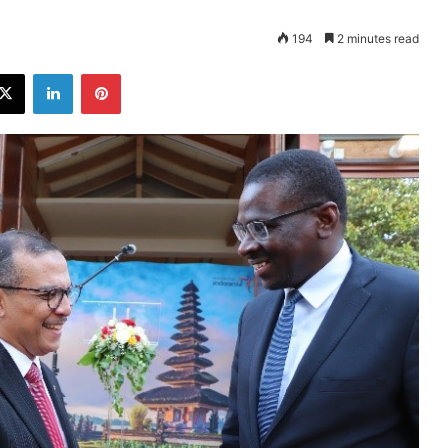
194
2 minutes read
ebook
X
LinkedIn
Pinterest