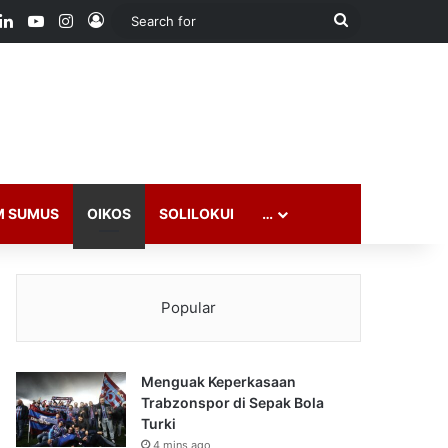
ook
LinkedIn
YouTube
Instagram
Log In
Search
for
M SUMUS
OIKOS
SOLILOKUI
…
Popular
Menguak Keperkasaan
Trabzonspor di Sepak Bola
Turki
4 mins ago