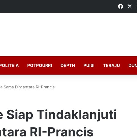
Faceb
X
POLITEIA
POTPOURRI
DEPTH
PUISI
TERAJU
DU
rja Sama Dirgantara RI-Prancis
e Siap Tindaklanjuti
tara RI-Prancis