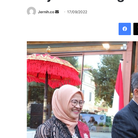
Send
Jernih.co
17/09/2022
an
Fac
email