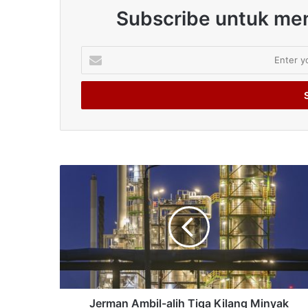
Subscribe untuk men
Enter
your
Email
address
Jerman Ambil-alih Tiga Kilang Minyak