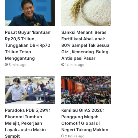
Pusat Guyur ‘Bantuan’
Sanksi Menanti Beras
Rp20,5 Triliun,
Fortifikasi Abal-abal:
Tunggakan DBH Rp70
80% Sampel Tak Sesuai
Triliun Tetap
Gizi, Kemendag-Bulog
Menggantung
Antisipasi Pasar
5 mins ago
14 mins ago
Paradoks PDB 5,29%:
Kemilau GIIAS 2026:
Ekonomi Tumbuh
Panggung Megah
Melejit, Pekerjaan
Otomotif Global di
Layak Justru Makin
Negeri Tukang Maklon
Sempit
2 hours ago