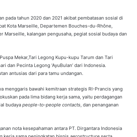
kan pada tahun 2020 dan 2021 akibat pembatasan sosial di
jabat Kota Marseille, Departemen Bouches-du-Rhône,
r Marseille, kalangan pengusaha, pegiat sosial budaya dan
 Puspa Mekar,Tari Legong Kupu-kupu Tarum dan Tari
i dan Pecinta Legong ‘AyuBulan’ dari Indonesia.
tan antusias dari para tamu undangan.
ya menggaris bawahi kemitraan strategis RI-Prancis yang
difokuskan pada lima bidang kerja sama, yaitu perdagangan
sial budaya
people-to-people contacts
, dan penanganan
anan nota kesepahaman antara PT. Dirgantara Indonesia
g kerja sama peningkatan bisnis
aerostructure
serta