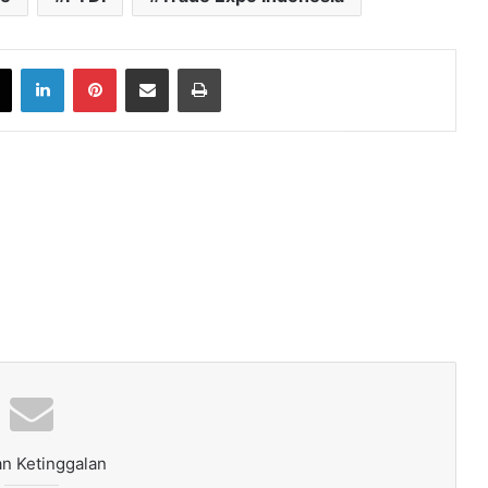
book
X
LinkedIn
Pinterest
Share via Email
Print
n Ketinggalan