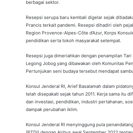
berbagai sektor.
Resepsi serupa baru kembali digelar sejak ditiada
Prancis terkait pandemi. Resepsi dihadiri oleh pe
Region Provence-Alpes-Côte d’Azur, Korps Konsule
pendidikan serta tokoh masyarakat setempat.
Resepsi juga dimeriahkan dengan penampilan Tari
Legong Jobog yang dibawakan oleh Komunitas Penar
Pertunjukan seni budaya tersebut mendapat sambu
Konsul Jenderal RI, Arief Basalamah dalam pidaton
telah disepakati sejak tahun 2011. Kerja sama itu 
dan investasi, pendidikan, industri pertahanan, so
dampak perubahan iklim.
Konsul Jenderal RI menyinggung pula penandatang
(PTDI) dengan Airbus awal September 2022 tentan