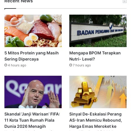
Recent News
5 Mitos Protein yang Masih
Mengapa BPOM Terapkan
Sering Dipercaya
Nutri- Level?
4 hours ago
7 hours ago
Skandal ‘Janji Warisan’ FIFA:
Sinyal De-Eskalasi Perang
11 Kota Tuan Rumah Piala
AS-Iran Memicu Rebound,
Dunia 2026 Menagih
Harga Emas Meroket ke