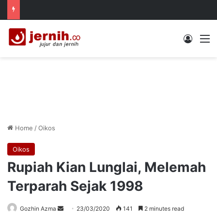
Log In
M
Home
/
Oikos
Oikos
Rupiah Kian Lunglai, Melemah
Terparah Sejak 1998
Send
Gozhin Azma
23/03/2020
141
2 minutes read