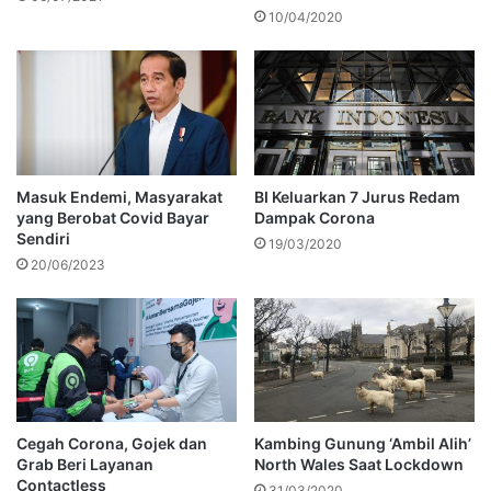
10/04/2020
Masuk Endemi, Masyarakat
BI Keluarkan 7 Jurus Redam
yang Berobat Covid Bayar
Dampak Corona
Sendiri
19/03/2020
20/06/2023
Cegah Corona, Gojek dan
Kambing Gunung ‘Ambil Alih’
Grab Beri Layanan
North Wales Saat Lockdown
Contactless
31/03/2020