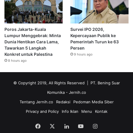
Poros Jakarta-Kuala
Survei IPO 2026,
Lumpur Menggebrak: Minta
Kepercayaan Publik ke
Dunia Hentikan Cara Lama,
Pemerintah Turun ke 63
Tawarkan 5 Langkah
Persen
Konkret untuk Palestina
9 hours ago
8 hours ago
© Copyright 2019, All Rights Reserved | PT. Bening Suar
Komunika
- Jernih.co
Tentang Jernih.co
Redaksi
Pedoman Media Siber
Privacy and Policy
Info Iklan
Menu
Kontak
Facebook
X
LinkedIn
YouTube
Instagram