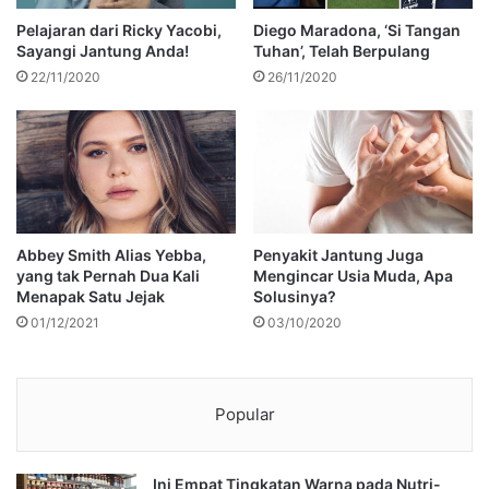
Pelajaran dari Ricky Yacobi,
Diego Maradona, ‘Si Tangan
Sayangi Jantung Anda!
Tuhan’, Telah Berpulang
22/11/2020
26/11/2020
Abbey Smith Alias Yebba,
Penyakit Jantung Juga
yang tak Pernah Dua Kali
Mengincar Usia Muda, Apa
Menapak Satu Jejak
Solusinya?
01/12/2021
03/10/2020
Popular
Ini Empat Tingkatan Warna pada Nutri-