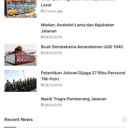
Level
2 hours ago
Medan: Anekdot Lama dan Kejahatan
Jalanan
08/10/2019
Buah Simalakama Amandemen UUD 1945
08/10/2019
Pelantikan Jokowi Dijaga 27 Ribu Personel
TNI-Polri
08/10/2019
Nasib Tragis Pemberang Jalanan
08/10/2019
Recent News