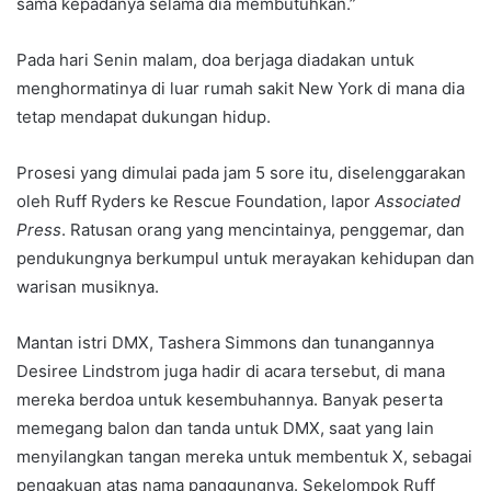
sama kepadanya selama dia membutuhkan.”
Pada hari Senin malam, doa berjaga diadakan untuk
menghormatinya di luar rumah sakit New York di mana dia
tetap mendapat dukungan hidup.
Prosesi yang dimulai pada jam 5 sore itu, diselenggarakan
oleh Ruff Ryders ke Rescue Foundation, lapor
Associated
Press
. Ratusan orang yang mencintainya, penggemar, dan
pendukungnya berkumpul untuk merayakan kehidupan dan
warisan musiknya.
Mantan istri DMX, Tashera Simmons dan tunangannya
Desiree Lindstrom juga hadir di acara tersebut, di mana
mereka berdoa untuk kesembuhannya. Banyak peserta
memegang balon dan tanda untuk DMX, saat yang lain
menyilangkan tangan mereka untuk membentuk X, sebagai
pengakuan atas nama panggungnya. Sekelompok Ruff