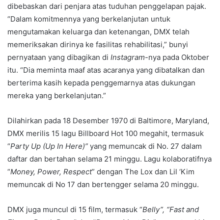
dibebaskan dari penjara atas tuduhan penggelapan pajak.
“Dalam komitmennya yang berkelanjutan untuk
mengutamakan keluarga dan ketenangan, DMX telah
memeriksakan dirinya ke fasilitas rehabilitasi,” bunyi
pernyataan yang dibagikan di
Instagram
-nya pada Oktober
itu. “Dia meminta maaf atas acaranya yang dibatalkan dan
berterima kasih kepada penggemarnya atas dukungan
mereka yang berkelanjutan.”
Dilahirkan pada 18 Desember 1970 di Baltimore, Maryland,
DMX merilis 15 lagu Billboard Hot 100 megahit, termasuk
“
Party Up (Up In Here)”
yang memuncak di No. 27 dalam
daftar dan bertahan selama 21 minggu. Lagu kolaboratifnya
“
Money, Power, Respect
” dengan The Lox dan Lil ‘Kim
memuncak di No 17 dan bertengger selama 20 minggu.
DMX juga muncul di 15 film, termasuk “
Belly”, “Fast and