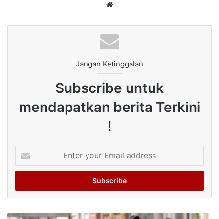
Website
Jangan Ketinggalan
Subscribe untuk
mendapatkan berita Terkini
!
Enter
your
Email
address