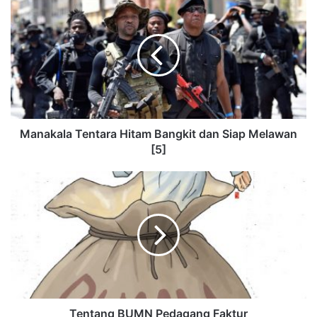
Manakala Tentara Hitam Bangkit dan Siap Melawan
[5]
Tentang BUMN Pedagang Faktur