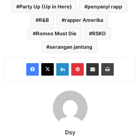
Party Up (Up in Here}
penyanyi rapp
R&B
rapper Amerika
Romeo Must Die
RSKO
serangan jantung
Facebook
X
LinkedIn
Pinterest
Share via Email
Print
Dsy