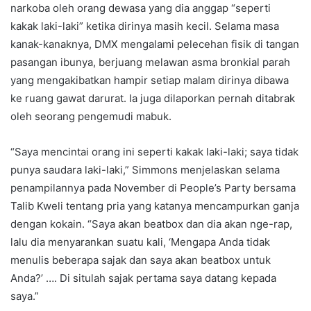
narkoba oleh orang dewasa yang dia anggap “seperti
kakak laki-laki” ketika dirinya masih kecil. Selama masa
kanak-kanaknya, DMX mengalami pelecehan fisik di tangan
pasangan ibunya, berjuang melawan asma bronkial parah
yang mengakibatkan hampir setiap malam dirinya dibawa
ke ruang gawat darurat. Ia juga dilaporkan pernah ditabrak
oleh seorang pengemudi mabuk.
“Saya mencintai orang ini seperti kakak laki-laki; saya tidak
punya saudara laki-laki,” Simmons menjelaskan selama
penampilannya pada November di People’s Party bersama
Talib Kweli tentang pria yang katanya mencampurkan ganja
dengan kokain. “Saya akan beatbox dan dia akan nge-rap,
lalu dia menyarankan suatu kali, ‘Mengapa Anda tidak
menulis beberapa sajak dan saya akan beatbox untuk
Anda?’ …. Di situlah sajak pertama saya datang kepada
saya.”