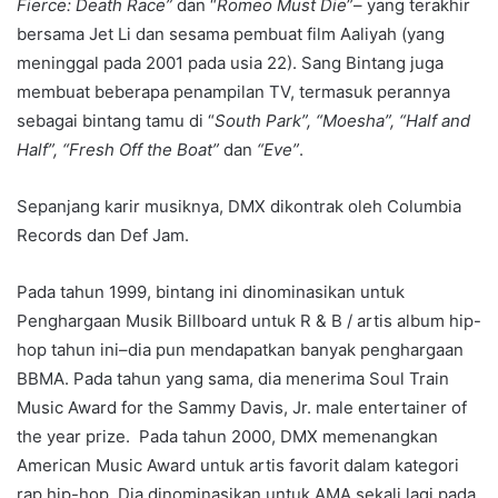
Fierce: Death Race”
dan “
Romeo Must Die
”– yang terakhir
bersama Jet Li dan sesama pembuat film Aaliyah (yang
meninggal pada 2001 pada usia 22). Sang Bintang juga
membuat beberapa penampilan TV, termasuk perannya
sebagai bintang tamu di “
South Park”, “Moesha”, “Half and
Half”, “Fresh Off the Boat”
dan
“Eve”
.
Sepanjang karir musiknya, DMX dikontrak oleh Columbia
Records dan Def Jam.
Pada tahun 1999, bintang ini dinominasikan untuk
Penghargaan Musik Billboard untuk R & B / artis album hip-
hop tahun ini–dia pun mendapatkan banyak penghargaan
BBMA. Pada tahun yang sama, dia menerima Soul Train
Music Award for the Sammy Davis, Jr. male entertainer of
the year prize. Pada tahun 2000, DMX memenangkan
American Music Award untuk artis favorit dalam kategori
rap hip-hop. Dia dinominasikan untuk AMA sekali lagi pada