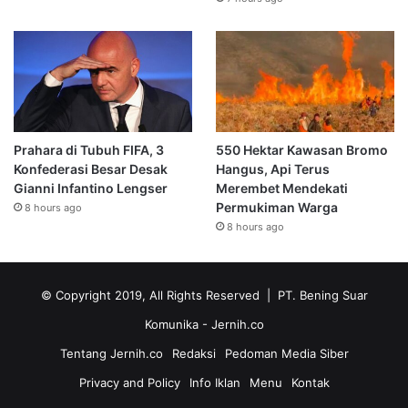
Prahara di Tubuh FIFA, 3
550 Hektar Kawasan Bromo
Konfederasi Besar Desak
Hangus, Api Terus
Gianni Infantino Lengser
Merembet Mendekati
Permukiman Warga
8 hours ago
8 hours ago
© Copyright 2019, All Rights Reserved | PT. Bening Suar
Komunika
- Jernih.co
Tentang Jernih.co
Redaksi
Pedoman Media Siber
Privacy and Policy
Info Iklan
Menu
Kontak