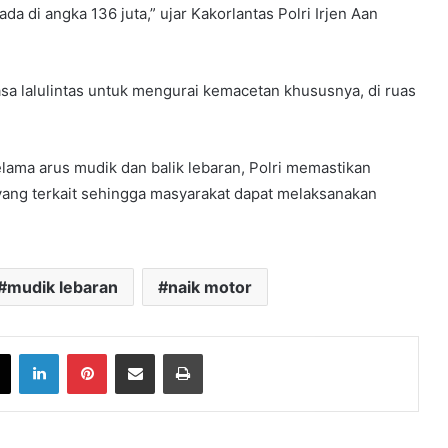
 ada di angka 136 juta,” ujar Kakorlantas Polri Irjen Aan
sa lalulintas untuk mengurai kemacetan khususnya, di ruas
lama arus mudik dan balik lebaran, Polri memastikan
yang terkait sehingga masyarakat dapat melaksanakan
mudik lebaran
naik motor
book
X
LinkedIn
Pinterest
Share via Email
Print