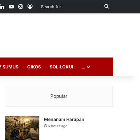
ook
LinkedIn
YouTube
Instagram
Log In
Search
for
M SUMUS
OIKOS
SOLILOKUI
…
Popular
Menanam Harapan
6 hours ago