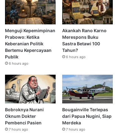
Menguji Kepemimpinan
Akankah Rano Karno
Prabowo: Ketika
Merespons Buku
Keberanian Politik
Sastra Betawi 100
Bertemu Kepercayaan
Tahun?
Publik
6 hours ago
6 hours ago
Bobroknya Nurani
Bougainville Terlepas
Oknum Dokter
dari Papua Nugini, Siap
Pembenci Pasien
Merdeka
7 hours ago
7 hours ago