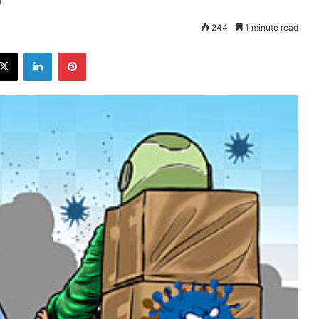
244
1 minute read
ebook
X
LinkedIn
Pinterest