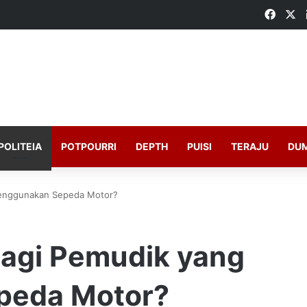
Faceb
X
POLITEIA
POTPOURRI
DEPTH
PUISI
TERAJU
DU
Menggunakan Sepeda Motor?
bagi Pemudik yang
peda Motor?