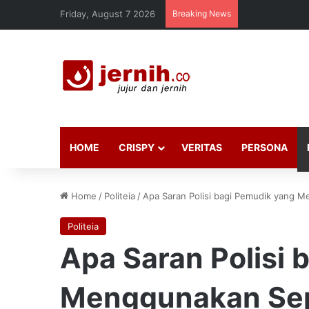
Friday, August 7 2026
Breaking News
HOME
CRISPY
VERITAS
PERSONA
Home
/
Politeia
/
Apa Saran Polisi bagi Pemudik yang 
Politeia
Apa Saran Polisi 
Menggunakan Se