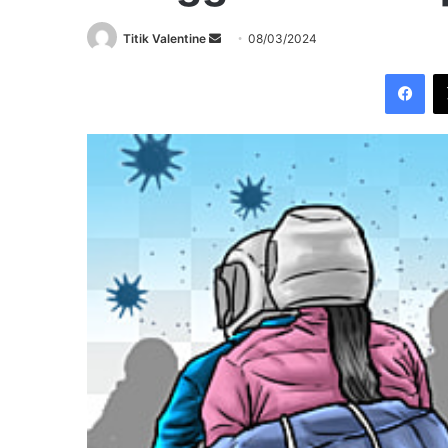
Send
Titik Valentine
08/03/2024
an
Fac
email