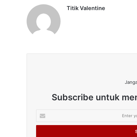
Titik Valentine
Janga
Subscribe untuk men
Enter
your
Email
address