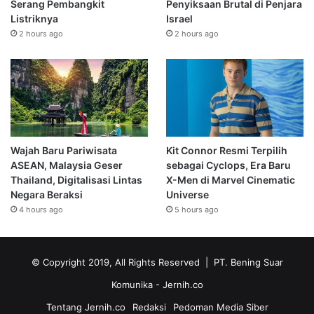
Serang Pembangkit
Penyiksaan Brutal di Penjara
Listriknya
Israel
2 hours ago
2 hours ago
Wajah Baru Pariwisata
Kit Connor Resmi Terpilih
ASEAN, Malaysia Geser
sebagai Cyclops, Era Baru
Thailand, Digitalisasi Lintas
X-Men di Marvel Cinematic
Negara Beraksi
Universe
4 hours ago
5 hours ago
© Copyright 2019, All Rights Reserved | PT. Bening Suar
Komunika
- Jernih.co
Tentang Jernih.co
Redaksi
Pedoman Media Siber