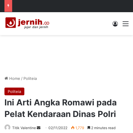
Log In
M
Home
/
Politeia
Politeia
Ini Arti Angka Romawi pada
Pelat Kendaraan Dinas Polri
Send
Titik Valentine
02/11/2022
1,779
2 minutes read