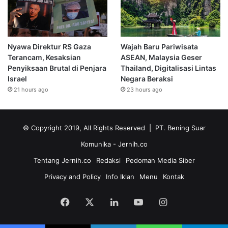
Nyawa Direktur RS Gaza
Wajah Baru Pariwisata
Terancam, Kesaksian
ASEAN, Malaysia Geser
Penyiksaan Brutal di Penjara
Thailand, Digitalisasi Lintas
Israel
Negara Beraksi
21 hours ago
23 hours ago
© Copyright 2019, All Rights Reserved | PT. Bening Suar
Komunika
- Jernih.co
Tentang Jernih.co
Redaksi
Pedoman Media Siber
Privacy and Policy
Info Iklan
Menu
Kontak
Facebook
X
LinkedIn
YouTube
Instagram