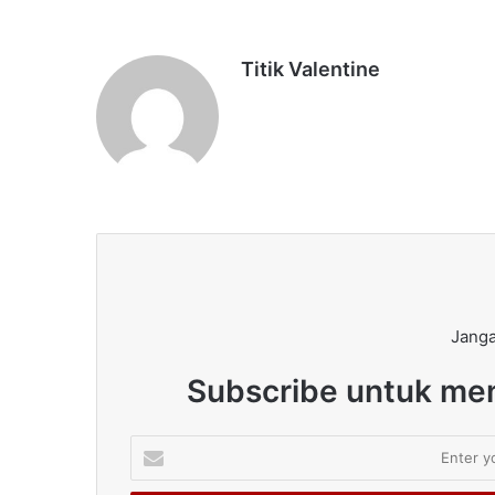
Titik Valentine
Janga
Subscribe untuk men
Enter
your
Email