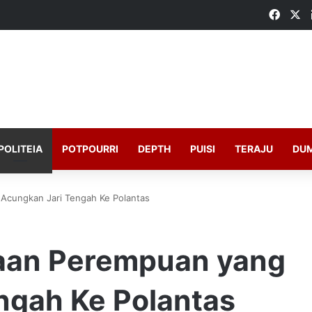
Faceb
X
POLITEIA
POTPOURRI
DEPTH
PUISI
TERAJU
DU
Acungkan Jari Tengah Ke Polantas
raan Perempuan yang
ngah Ke Polantas