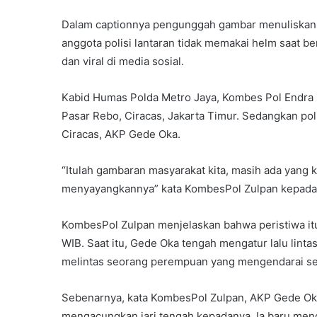
Dalam captionnya pengunggah gambar menuliskan 
anggota polisi lantaran tidak memakai helm saat be
dan viral di media sosial.
Kabid Humas Polda Metro Jaya, Kombes Pol Endra Zul
Pasar Rebo, Ciracas, Jakarta Timur. Sedangkan polis
Ciracas, AKP Gede Oka.
“Itulah gambaran masyarakat kita, masih ada yang ku
menyayangkannya” kata KombesPol Zulpan kepada w
KombesPol Zulpan menjelaskan bahwa peristiwa itu 
WIB. Saat itu, Gede Oka tengah mengatur lalu linta
melintas seorang perempuan yang mengendarai se
Sebenarnya, kata KombesPol Zulpan, AKP Gede Oka
mengacungkan jari tengah kepadanya. Ia baru meng