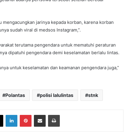
tu mengacungkan jarinya kepada korban, karena korban
nya sudah viral di medsos Instagram,”.
arakat terutama pengendara untuk mematuhi peraturan
iknya dipatuhi pengendara demi keselamatan berlalu lintas.
unya untuk keselamatan dan keamanan pengendara juga,”
Polantas
polisi lalulintas
stnk
book
X
LinkedIn
Pinterest
Share via Email
Print