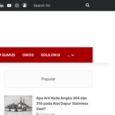
ook
LinkedIn
YouTube
Instagram
Log In
Search
for
M SUMUS
OIKOS
SOLILOKUI
…
Popular
Apa Arti Kode Angka 304 dan
316 pada Alat Dapur Stainless
Stell?
2 hours ago