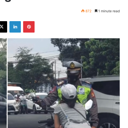
872
1 minute read
ebook
X
LinkedIn
Pinterest