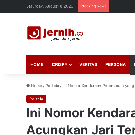
Saturday, August 8 2026
Breaking News
HOME
CRISPY
VERITAS
PERSONA
Home
/
Politeia
/
Ini Nomor Kendaraan Perempuan yang 
Politeia
Ini Nomor Kenda
Acungkan Jari Te