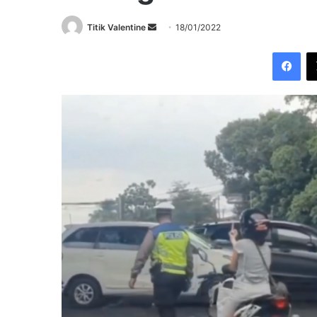
Send
Titik Valentine
18/01/2022
an
Fac
email