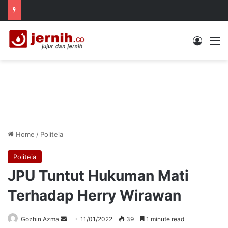
Log In
M
Home
/
Politeia
Politeia
JPU Tuntut Hukuman Mati
Terhadap Herry Wirawan
Send
Gozhin Azma
11/01/2022
39
1 minute read