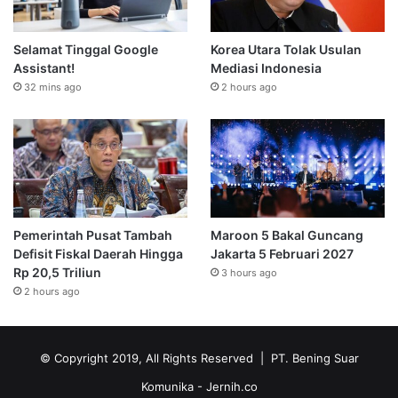
Selamat Tinggal Google
Korea Utara Tolak Usulan
Assistant!
Mediasi Indonesia
32 mins ago
2 hours ago
Pemerintah Pusat Tambah
Maroon 5 Bakal Guncang
Defisit Fiskal Daerah Hingga
Jakarta 5 Februari 2027
Rp 20,5 Triliun
3 hours ago
2 hours ago
© Copyright 2019, All Rights Reserved | PT. Bening Suar
Komunika
- Jernih.co