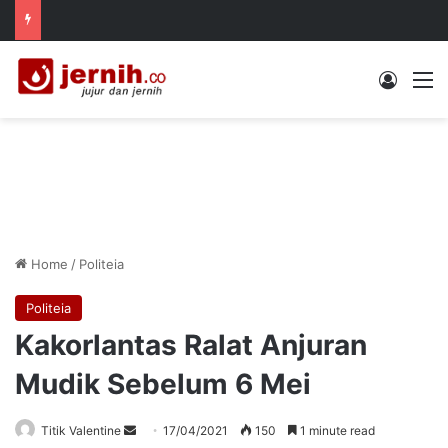
Log In
M
Home
/
Politeia
Politeia
Kakorlantas Ralat Anjuran
Mudik Sebelum 6 Mei
Send
Titik Valentine
17/04/2021
150
1 minute read