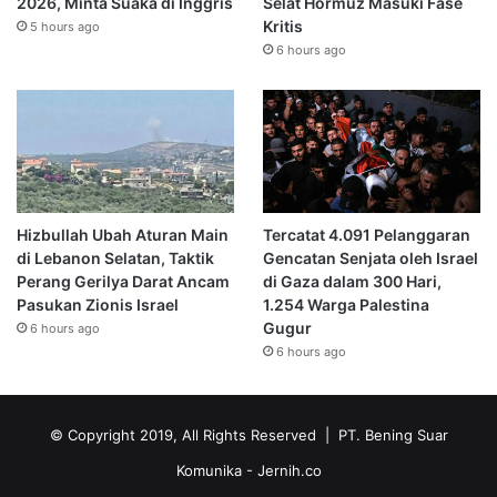
2026, Minta Suaka di Inggris
Selat Hormuz Masuki Fase
Kritis
5 hours ago
6 hours ago
Hizbullah Ubah Aturan Main
Tercatat 4.091 Pelanggaran
di Lebanon Selatan, Taktik
Gencatan Senjata oleh Israel
Perang Gerilya Darat Ancam
di Gaza dalam 300 Hari,
Pasukan Zionis Israel
1.254 Warga Palestina
Gugur
6 hours ago
6 hours ago
© Copyright 2019, All Rights Reserved | PT. Bening Suar
Komunika
- Jernih.co