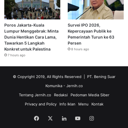
Poros Jakarta-Kuala
Survei IPO 2026,
Lumpur Menggebrak: Minta
Kepercayaan Publik ke
Dunia Hentikan Cara Lama,
Pemerintah Turun ke 63
Tawarkan 5 Langkah
Persen
Konkret untuk Palestina
8 hours ago
7 hours ago
© Copyright 2019, All Rights Reserved | PT. Bening Suar
Komunika
- Jernih.co
Tentang Jernih.co
Redaksi
Pedoman Media Siber
Privacy and Policy
Info Iklan
Menu
Kontak
Facebook
X
LinkedIn
YouTube
Instagram