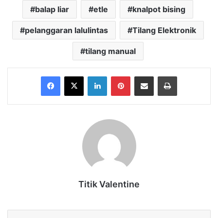
balap liar
etle
knalpot bising
pelanggaran lalulintas
Tilang Elektronik
tilang manual
Facebook
X
LinkedIn
Pinterest
Share via Email
Print
Titik Valentine