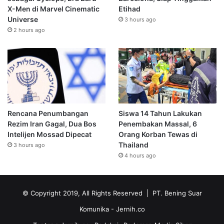
X-Men di Marvel Cinematic
Etihad
Universe
3 hours ago
2 hours ago
Rencana Penumbangan
Siswa 14 Tahun Lakukan
Rezim Iran Gagal, Dua Bos
Penembakan Massal, 6
Intelijen Mossad Dipecat
Orang Korban Tewas di
Thailand
3 hours ago
4 hours ago
© Copyright 2019, All Rights Reserved | PT. Bening Suar
Komunika
- Jernih.co