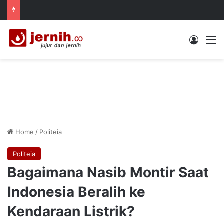
Log In
M
Home
/
Politeia
Politeia
Bagaimana Nasib Montir Saat
Indonesia Beralih ke
Kendaraan Listrik?