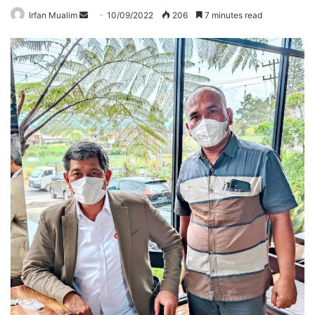
Send
Irfan Mualim
10/09/2022
206
7 minutes read
an
email