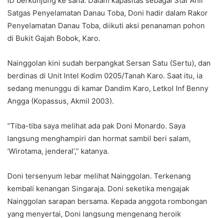
ID berkunjung ke sana. Dalam kapasitas sebagai Staf Ahli
Satgas Penyelamatan Danau Toba, Doni hadir dalam Rakor
Penyelamatan Danau Toba, diikuti aksi penanaman pohon
di Bukit Gajah Bobok, Karo.
Nainggolan kini sudah berpangkat Sersan Satu (Sertu), dan
berdinas di Unit Intel Kodim 0205/Tanah Karo. Saat itu, ia
sedang menunggu di kamar Dandim Karo, Letkol Inf Benny
Angga (Kopassus, Akmil 2003).
“Tiba-tiba saya melihat ada pak Doni Monardo. Saya
langsung menghampiri dan hormat sambil beri salam,
‘Wirotama, jenderal’,” katanya.
Doni tersenyum lebar melihat Nainggolan. Terkenang
kembali kenangan Singaraja. Doni seketika mengajak
Nainggolan sarapan bersama. Kepada anggota rombongan
yang menyertai, Doni langsung mengenang heroik