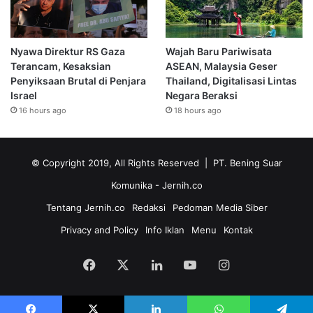
Nyawa Direktur RS Gaza
Wajah Baru Pariwisata
Terancam, Kesaksian
ASEAN, Malaysia Geser
Penyiksaan Brutal di Penjara
Thailand, Digitalisasi Lintas
Israel
Negara Beraksi
16 hours ago
18 hours ago
© Copyright 2019, All Rights Reserved | PT. Bening Suar
Komunika
- Jernih.co
Tentang Jernih.co
Redaksi
Pedoman Media Siber
Privacy and Policy
Info Iklan
Menu
Kontak
Facebook
X
LinkedIn
YouTube
Instagram