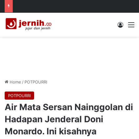
Log In
M
Home
/
POTPOURRI
POTPOURRI
Air Mata Sersan Nainggolan di
Hadapan Jenderal Doni
Monardo. Ini kisahnya