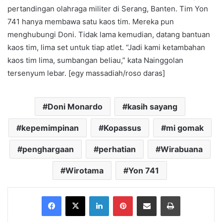
pertandingan olahraga militer di Serang, Banten. Tim Yon
741 hanya membawa satu kaos tim. Mereka pun
menghubungi Doni. Tidak lama kemudian, datang bantuan
kaos tim, lima set untuk tiap atlet. “Jadi kami ketambahan
kaos tim lima, sumbangan beliau,” kata Nainggolan
tersenyum lebar. [egy massadiah/roso daras]
Doni Monardo
kasih sayang
kepemimpinan
Kopassus
mi gomak
penghargaan
perhatian
Wirabuana
Wirotama
Yon 741
Facebook
X
LinkedIn
Pinterest
Share via Email
Print