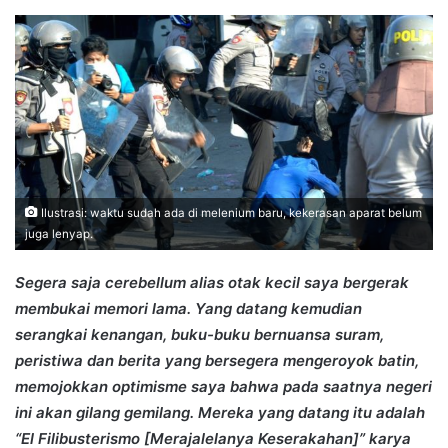
an
email
Ilustrasi: waktu sudah ada di melenium baru, kekerasan aparat belum
juga lenyap.
Segera saja cerebellum alias otak kecil saya bergerak
membukai memori lama. Yang datang kemudian
serangkai kenangan, buku-buku bernuansa suram,
peristiwa dan berita yang bersegera mengeroyok batin,
memojokkan optimisme saya bahwa pada saatnya negeri
ini akan gilang gemilang. Mereka yang datang itu adalah
“El Filibusterismo [Merajalelanya Keserakahan]” karya