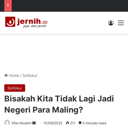
Log In
M
Home
/
Solilokui
Solilokui
Bisakah Kita Tidak Lagi Jadi
Negeri Para Maling?
Send
Irfan Mualim
10/09/2022
211
3 minutes read