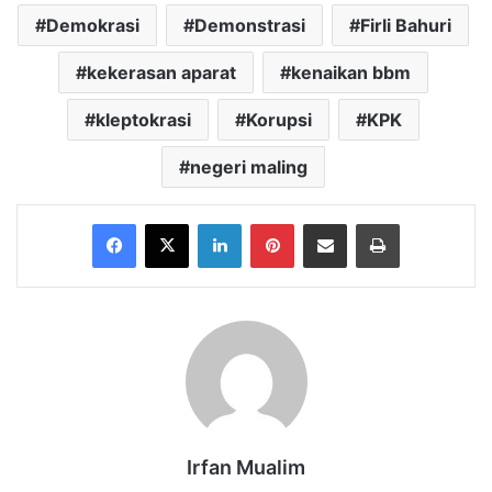
Demokrasi
Demonstrasi
Firli Bahuri
kekerasan aparat
kenaikan bbm
kleptokrasi
Korupsi
KPK
negeri maling
Facebook
X
LinkedIn
Pinterest
Share via Email
Print
Irfan Mualim