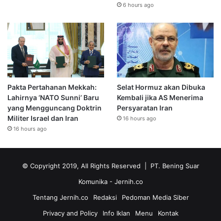
6 hours ago
Pakta Pertahanan Mekkah:
Selat Hormuz akan Dibuka
Lahirnya ‘NATO Sunni’ Baru
Kembali jika AS Menerima
yang Mengguncang Doktrin
Persyaratan Iran
Militer Israel dan Iran
16 hours ago
16 hours ago
© Copyright 2019, All Rights Reserved | PT. Bening Suar
Komunika
- Jernih.co
Tentang Jernih.co
Redaksi
Pedoman Media Siber
Privacy and Policy
Info Iklan
Menu
Kontak