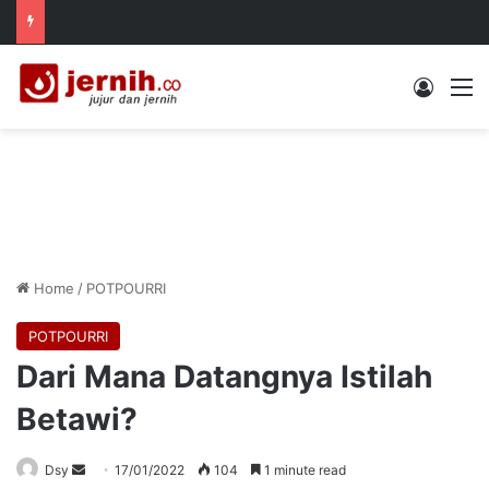
Log In
M
Home
/
POTPOURRI
POTPOURRI
Dari Mana Datangnya Istilah
Betawi?
Send
Dsy
17/01/2022
104
1 minute read