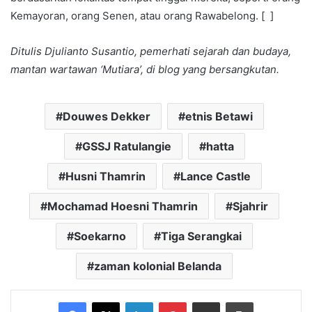
Kemayoran, orang Senen, atau orang Rawabelong. [ ]
Ditulis Djulianto Susantio, pemerhati sejarah dan budaya,
mantan wartawan ‘Mutiara’, di blog yang bersangkutan.
Douwes Dekker
etnis Betawi
GSSJ Ratulangie
hatta
Husni Thamrin
Lance Castle
Mochamad Hoesni Thamrin
Sjahrir
Soekarno
Tiga Serangkai
zaman kolonial Belanda
Facebook
X
LinkedIn
Pinterest
Share via Email
Print