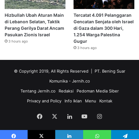
Hizbullah Ubah Aturan Main
Tercatat 4.091 Pelanggaran
di Lebanon Selatan, Taktik
Gencatan Senjata oleh Israel
Perang Gerilya Darat Ancam
di Gaza dalam 300 Hari,
Pasukan Zionis Israel
1.254 Warga Palestina
Gugur
3 hours ago
3 hours ago
© Copyright 2019, All Rights Reserved | PT. Bening Suar
Komunika
- Jernih.co
Tentang Jernih.co
Redaksi
Pedoman Media Siber
Privacy and Policy
Info Iklan
Menu
Kontak
Facebook
X
LinkedIn
YouTube
Instagram