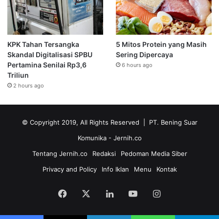
KPK Tahan Tersangka
5 Mitos Protein yang Masih
Skandal Digitalisasi SPBU
Sering Dipercaya
Pertamina Senilai Rp3,6
6 hours ago
Triliun
2 hours ago
© Copyright 2019, All Rights Reserved | PT. Bening Suar
Komunika
- Jernih.co
Tentang Jernih.co
Redaksi
Pedoman Media Siber
Privacy and Policy
Info Iklan
Menu
Kontak
Facebook
X
LinkedIn
YouTube
Instagram