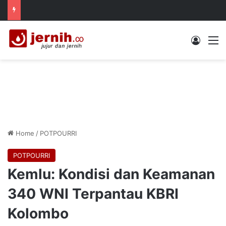
Log In
M
Home
/
POTPOURRI
POTPOURRI
Kemlu: Kondisi dan Keamanan
340 WNI Terpantau KBRI
Kolombo