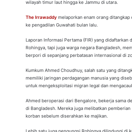
wilayah timur laut hingga ke Jammu di utara.
The Irrawaddy
melaporkan enam orang ditangkap d
ke pengadilan Guwahati bulan lalu.
Laporan Informasi Pertama (FIR) yang didaftarkan
Rohingya, tapi juga warga negara Bangladesh, mem
berpori di sepanjang perbatasan internasional di zo
Kumkum Ahmed Choudhuy, salah satu yang ditangk
memiliki jaringan perdagangan manusia yang disebu
untuk mengeksploitasi migran legal dan mengacauk
Ahmed beroperasi dari Bengalore, bekerja sama de
di Bangladesh. Mereka juga melibatkan pemberian 
korban sebelum diserahkan ke majikan.
Lebih satu juga pengungsi Rohingya dilindungi di k