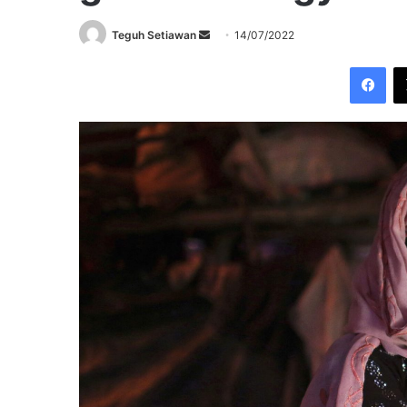
Send
Teguh Setiawan
14/07/2022
an
Fac
email