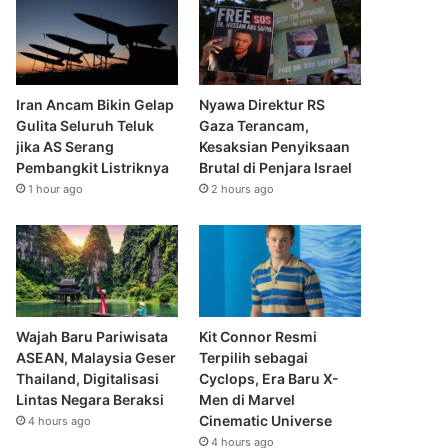
Iran Ancam Bikin Gelap
Nyawa Direktur RS
Gulita Seluruh Teluk
Gaza Terancam,
jika AS Serang
Kesaksian Penyiksaan
Pembangkit Listriknya
Brutal di Penjara Israel
1 hour ago
2 hours ago
Wajah Baru Pariwisata
Kit Connor Resmi
ASEAN, Malaysia Geser
Terpilih sebagai
Thailand, Digitalisasi
Cyclops, Era Baru X-
Lintas Negara Beraksi
Men di Marvel
Cinematic Universe
4 hours ago
4 hours ago