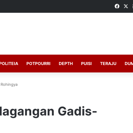
Faceb
X
POLITEIA
POTPOURRI
DEPTH
PUISI
TERAJU
DU
 Rohingya
dagangan Gadis-