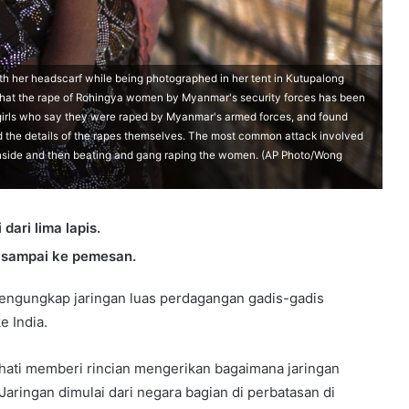
with her headscarf while being photographed in her tent in Kutupalong
that the rape of Rohingya women by Myanmar's security forces has been
irls who say they were raped by Myanmar's armed forces, and found
 and the details of the rapes themselves. The most common attack involved
n inside and then beating and gang raping the women. (AP Photo/Wong
dari lima lapis.
r sampai ke pemesan.
mengungkap jaringan luas perdagangan gadis-gadis
 India.
hati memberi rincian mengerikan bagaimana jaringan
Jaringan dimulai dari negara bagian di perbatasan di