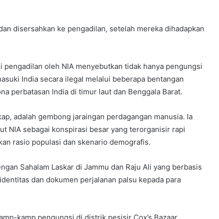
an disersahkan ke pengadilan, setelah mereka dihadapkan
 di pengadilan oleh NIA menyebutkan tidak hanya pengungsi
asuki India secara ilegal melalui beberapa bentangan
na perbatasan India di timur laut dan Benggala Barat.
ap, adalah gembong jaraingan perdagangan manusia. Ia
t NIA sebagai konspirasi besar yang terorganisir rapi
an rasio populasi dan skenario demografis.
ngan Sahalam Laskar di Jammu dan Raju Ali yang berbasis
identitas dan dokumen perjalanan palsu kepada para
amp-kamp pengungsi di distrik pesisir Cox’s Bazaar,