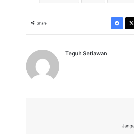
Face
Share
Teguh Setiawan
Janga