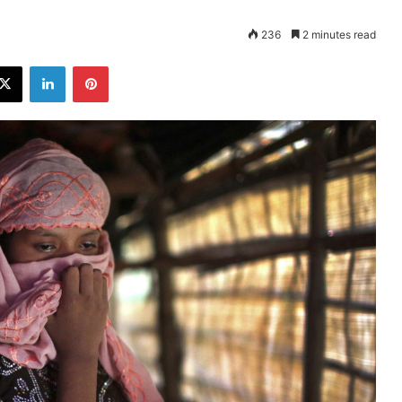
236
2 minutes read
ebook
X
LinkedIn
Pinterest