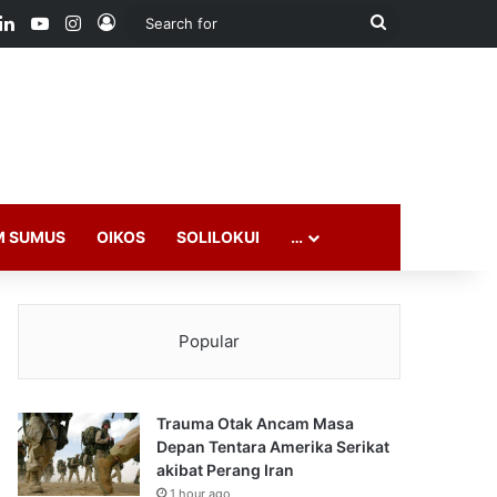
ook
LinkedIn
YouTube
Instagram
Log In
Search
for
M SUMUS
OIKOS
SOLILOKUI
…
Popular
Trauma Otak Ancam Masa
Depan Tentara Amerika Serikat
akibat Perang Iran
1 hour ago