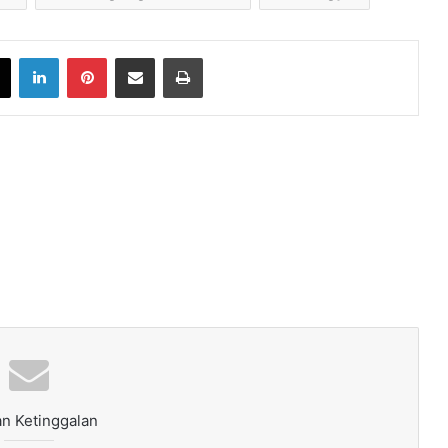
book
X
LinkedIn
Pinterest
Share via Email
Print
n Ketinggalan