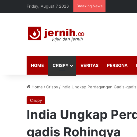
Friday, August 7 2026
Breaking News
HOME
CRISPY
VERITAS
PERSONA
Home
/
Crispy
/
India Ungkap Perdagangan Gadis-gadis
Crispy
India Ungkap Per
gadis Rohingya