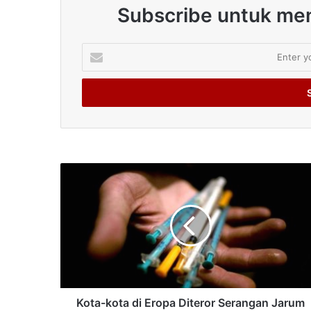
Subscribe untuk men
Enter
your
Email
address
Kota-kota di Eropa Diteror Serangan Jarum