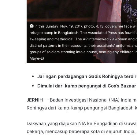
In this Sunday, Nov. 19, 2017, photo, R, 13, covers her face 
refugee camp in Bangladesh. The Associated Press has found 
sweeping and methodical. The AP interviewed 29 women and g
distinct patterns in their accounts, their assailants' uniforms
groups of soldiers storming into a house, beating any childre
Maye-E)
Jaringan perdagangan Gadis Rohingya terdiri 
Dimulai dari kamp pengungsi di Cox’s Bazaa
JERNIH
— Badan Investigasi Nasional (NIA) India 
Rohingya dari kamp-kamp pengungsi Bangladesh ke
Dakwaan yang diajukan NIA ke Pengadilan di Guwa
bekerja, mencakup beberapa kota di seluruh India. 