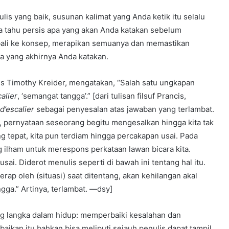
lis yang baik, susunan kalimat yang Anda ketik itu selalu
a tahu persis apa yang akan Anda katakan sebelum
ali ke konsep, merapikan semuanya dan memastikan
a yang akhirnya Anda katakan.
is Timothy Kreider, mengatakan, “Salah satu ungkapan
calier
, ‘semangat tangga’.” [dari tulisan filsuf Prancis,
t d’escalier
sebagai penyesalan atas jawaban yang terlambat.
, pernyataan seseorang begitu mengesalkan hingga kita tak
 tepat, kita pun terdiam hingga percakapan usai. Pada
ng ilham untuk merespons perkataan lawan bicara kita.
ai. Diderot menulis seperti di bawah ini tentang hal itu.
rap oleh (situasi) saat ditentang, akan kehilangan akal
gga.” Artinya, terlambat. —dsy]
ng langka dalam hidup: memperbaiki kesalahan dan
ikan itu bahkan bisa meliputi sejauh penulis dapat tampil