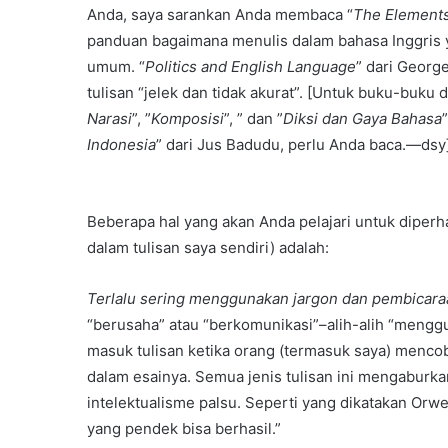
Anda, saya sarankan Anda membaca “
The Elements
panduan bagaimana menulis dalam bahasa Inggris y
umum. “
Politics and English Language
” dari George
tulisan “jelek dan tidak akurat”. [Untuk buku-buku
Narasi
”, ”
Komposisi
”, ” dan ”
Diksi dan Gaya Bahasa
Indonesia
” dari Jus Badudu, perlu Anda baca.—dsy
Beberapa hal yang akan Anda pelajari untuk diper
dalam tulisan saya sendiri) adalah:
Terlalu sering menggunakan jargon dan pembicara
“berusaha” atau “berkomunikasi”–alih-alih “meng
masuk tulisan ketika orang (termasuk saya) mencoba 
dalam esainya. Semua jenis tulisan ini mengaburka
intelektualisme palsu. Seperti yang dikatakan Orw
yang pendek bisa berhasil.”