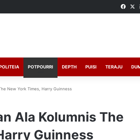
Faceb
X
POLITEIA
POTPOURRI
DEPTH
PUISI
TERAJU
DU
 The New York Times, Harry Guinness
an Ala Kolumnis The
Harry Guinness