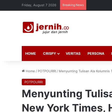
Friday, August 7 2026
Breaking News
HOME
CRISPY
VERITAS
PERSONA
Home
/
POTPOURRI
/
Menyunting Tulisan Ala Kolumnis
POTPOURRI
Menyunting Tulis
New York Times, 