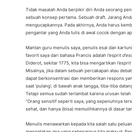
Tidak masalah Anda berpikir diri Anda seorang penu
sebuah konsep pertama. Sebuah draft. Jarang And
mengucapkannya. Pada akhirnya, Anda harus kemb
pengantar yang Anda tulis di awal cocok dengan ap
Mantan guru menulis saya, penulis esai dan kartun
favorit saya dari bahasa Prancis adalah
l’esprit d’es
Diderot, sekitar 1775, kita bisa mengartikan
l’espri
Misalnya, jika dalam sebuah percakapan atau debat
dapat berkonsentrasi dan memberikan respons yang
saat ‘pulang’, di bawah anak tangga, tiba-tiba data
Tetapi semua sudah terlambat karena urusan telah us
“Orang sensitif seperti saya, yang sepenuhnya terse
sehat, dan hanya (bisa) memulihkannya di dasar tan
Menulis menawarkan kepada kita salah satu pelua
mengatakan apa yang sebenarnya kita maksud. Perba