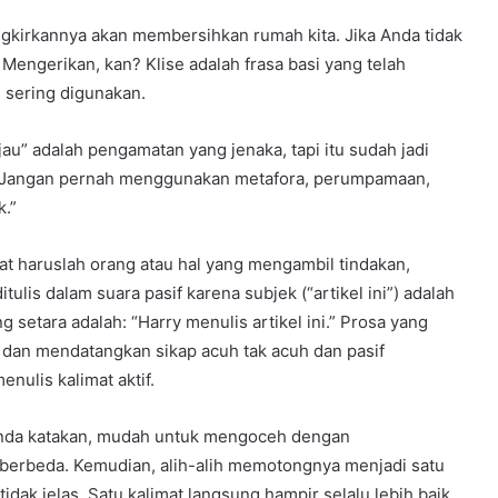
ingkirkannya akan membersihkan rumah kita. Jika Anda tidak
i. Mengerikan, kan? Klise adalah frasa basi yang telah
 sering digunakan.
jau” adalah pengamatan yang jenaka, tapi itu sudah jadi
k, “Jangan pernah menggunakan metafora, perumpamaan,
k.”
at haruslah orang atau hal yang mengambil tindakan,
ditulis dalam suara pasif karena subjek (“artikel ini”) adalah
ng setara adalah: “Harry menulis artikel ini.” Prosa yang
 dan mendatangkan sikap acuh tak acuh dan pasif
nulis kalimat aktif.
n Anda katakan, mudah untuk mengoceh dengan
 berbeda. Kemudian, alih-alih memotongnya menjadi satu
idak jelas. Satu kalimat langsung hampir selalu lebih baik