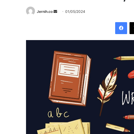
Send
Jernih.co
01/05/2024
an
Fac
email