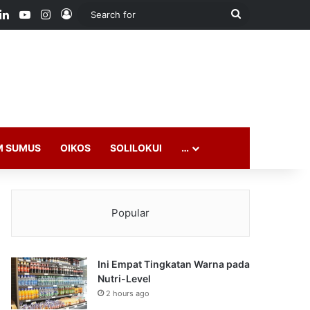
ook
LinkedIn
YouTube
Instagram
Log In
Search
for
M SUMUS
OIKOS
SOLILOKUI
…
Popular
Ini Empat Tingkatan Warna pada
Nutri-Level
2 hours ago