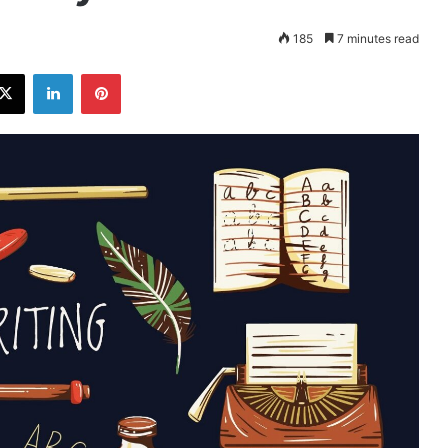
185
7 minutes read
ebook
X
LinkedIn
Pinterest