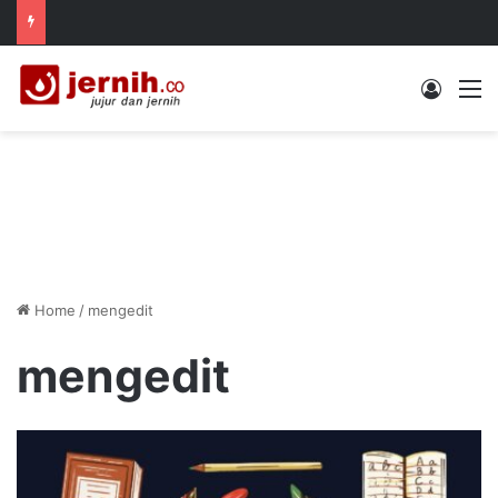
Log In
M
Home
/
mengedit
mengedit