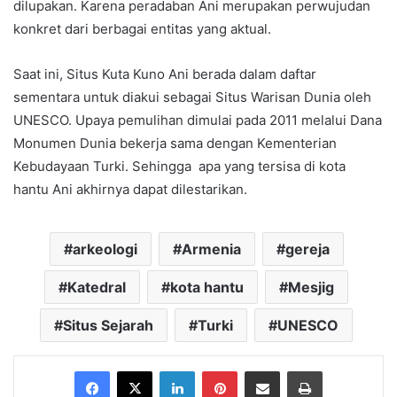
dilupakan. Karena peradaban Ani merupakan perwujudan
konkret dari berbagai entitas yang aktual.
Saat ini, Situs Kuta Kuno Ani berada dalam daftar
sementara untuk diakui sebagai Situs Warisan Dunia oleh
UNESCO. Upaya pemulihan dimulai pada 2011 melalui Dana
Monumen Dunia bekerja sama dengan Kementerian
Kebudayaan Turki. Sehingga apa yang tersisa di kota
hantu Ani akhirnya dapat dilestarikan.
arkeologi
Armenia
gereja
Katedral
kota hantu
Mesjig
Situs Sejarah
Turki
UNESCO
Facebook
X
LinkedIn
Pinterest
Share via Email
Print