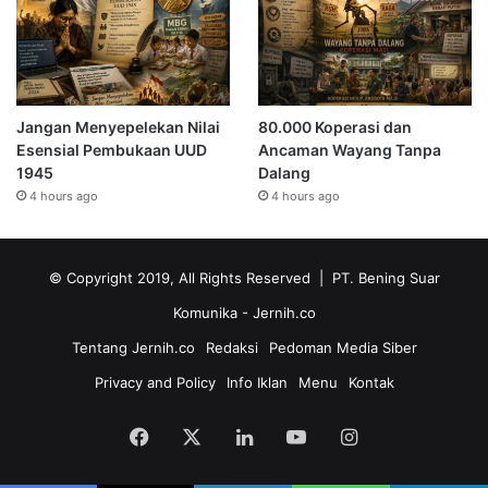
Jangan Menyepelekan Nilai
80.000 Koperasi dan
Esensial Pembukaan UUD
Ancaman Wayang Tanpa
1945
Dalang
4 hours ago
4 hours ago
© Copyright 2019, All Rights Reserved | PT. Bening Suar
Komunika
- Jernih.co
Tentang Jernih.co
Redaksi
Pedoman Media Siber
Privacy and Policy
Info Iklan
Menu
Kontak
Facebook
X
LinkedIn
YouTube
Instagram