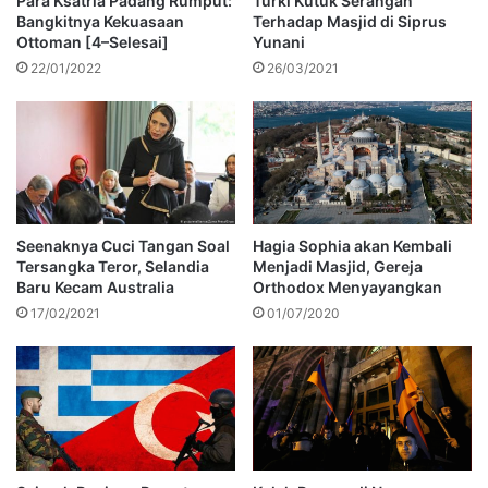
Para Ksatria Padang Rumput:
Turki Kutuk Serangan
Bangkitnya Kekuasaan
Terhadap Masjid di Siprus
Ottoman [4–Selesai]
Yunani
22/01/2022
26/03/2021
Seenaknya Cuci Tangan Soal
Hagia Sophia akan Kembali
Tersangka Teror, Selandia
Menjadi Masjid, Gereja
Baru Kecam Australia
Orthodox Menyayangkan
17/02/2021
01/07/2020