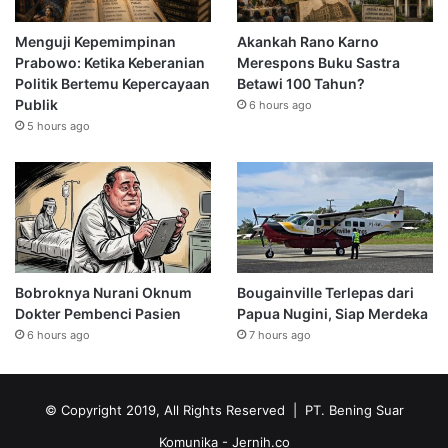
Menguji Kepemimpinan
Akankah Rano Karno
Prabowo: Ketika Keberanian
Merespons Buku Sastra
Politik Bertemu Kepercayaan
Betawi 100 Tahun?
Publik
6 hours ago
5 hours ago
Bobroknya Nurani Oknum
Bougainville Terlepas dari
Dokter Pembenci Pasien
Papua Nugini, Siap Merdeka
6 hours ago
7 hours ago
© Copyright 2019, All Rights Reserved | PT. Bening Suar
Komunika
- Jernih.co