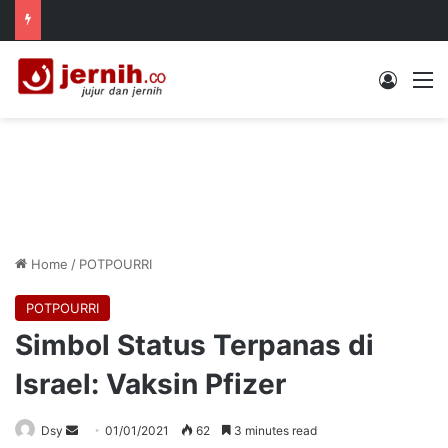
Log In
M
Home
/
POTPOURRI
POTPOURRI
Simbol Status Terpanas di
Israel: Vaksin Pfizer
Send
Dsy
01/01/2021
62
3 minutes read