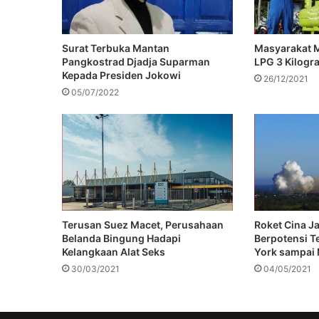
Surat Terbuka Mantan
Masyarakat 
Pangkostrad Djadja Suparman
LPG 3 Kilogr
Kepada Presiden Jokowi
26/12/2021
05/07/2022
Terusan Suez Macet, Perusahaan
Roket Cina Ja
Belanda Bingung Hadapi
Berpotensi T
Kelangkaan Alat Seks
York sampai
30/03/2021
04/05/2021