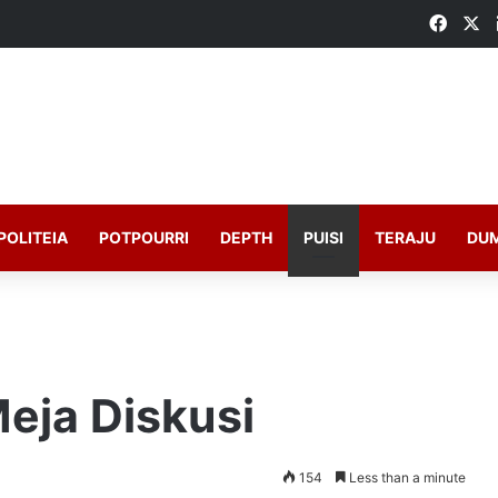
Faceb
X
POLITEIA
POTPOURRI
DEPTH
PUISI
TERAJU
DU
eja Diskusi
154
Less than a minute