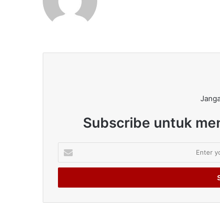
Janga
Subscribe untuk men
Enter
your
Email
address