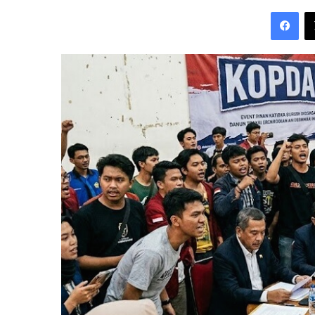
an
Fac
email