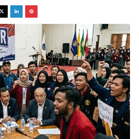
ebook
X
LinkedIn
Pinterest