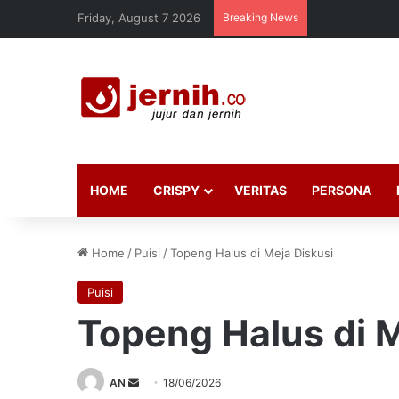
Friday, August 7 2026
Breaking News
HOME
CRISPY
VERITAS
PERSONA
Home
/
Puisi
/
Topeng Halus di Meja Diskusi
Puisi
Topeng Halus di M
Send
AN
18/06/2026