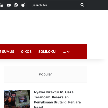
ook
LinkedIn
YouTube
Instagram
Log In
Search
for
M SUMUS
OIKOS
SOLILOKUI
…
Popular
Nyawa Direktur RS Gaza
Terancam, Kesaksian
Penyiksaan Brutal di Penjara
Israel