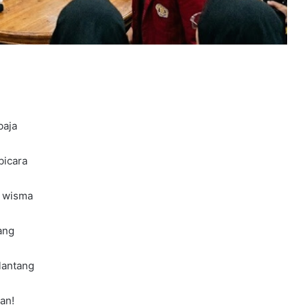
baja
bicara
g wisma
ang
lantang
an!