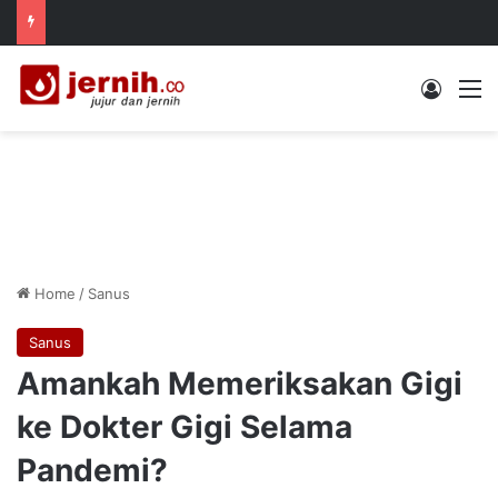
Log In
M
Home
/
Sanus
Sanus
Amankah Memeriksakan Gigi
ke Dokter Gigi Selama
Pandemi?