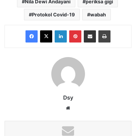
Nila Dewi Andayani
periksa gigi
Protokol Covid-19
wabah
Facebook
X
LinkedIn
Pinterest
Share via Email
Print
Dsy
Website