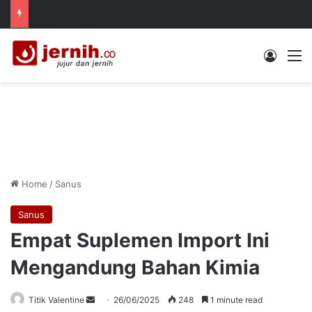
Log In
M
Home
/
Sanus
Sanus
Empat Suplemen Import Ini
Mengandung Bahan Kimia
Send
Titik Valentine
26/06/2025
248
1 minute read