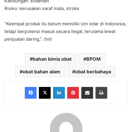
Kandungan: sildenafil
Risiko: kerusakan saraf mata, stroke
“Keempat produk itu belum memiliki izin edar di Indonesia,
tetapi berpotensi masuk secara ilegal, terutama lewat
penjualan daring,”. (tvl)
bahan kimia obat
BPOM
obat bahan alam
obat berbahaya
Facebook
X
LinkedIn
Pinterest
Share via Email
Print