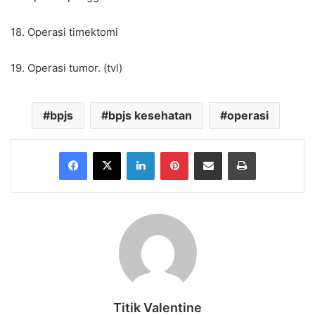
18. Operasi timektomi
19. Operasi tumor. (tvl)
bpjs
bpjs kesehatan
operasi
Facebook
X
LinkedIn
Pinterest
Share via Email
Print
Titik Valentine