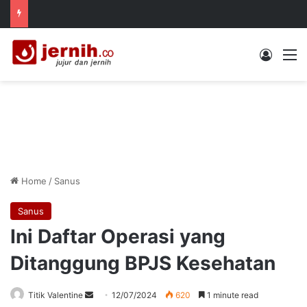
Log In
M
Home
/
Sanus
Sanus
Ini Daftar Operasi yang
Ditanggung BPJS Kesehatan
Send
Titik Valentine
12/07/2024
620
1 minute read