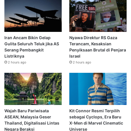
Iran Ancam Bikin Gelap
Nyawa Direktur RS Gaza
Gulita Seluruh Teluk jika AS
Terancam, Kesaksian
Serang Pembangkit
Penyiksaan Brutal di Penjara
Listriknya
Israel
2 hours ago
2 hours ago
Wajah Baru Pariwisata
Kit Connor Resmi Terpilih
ASEAN, Malaysia Geser
sebagai Cyclops, Era Baru
Thailand, Digitalisasi Lintas
X-Men di Marvel Cinematic
Negara Beraksi
Universe