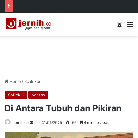
Log In
M
Home
/
Solilokui
Solilokui
Veritas
Di Antara Tubuh dan Pikiran
Send
Jernih.co
31/05/2025
166
4 minutes read
an
email