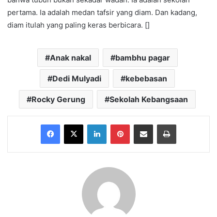
pertama. Ia adalah medan tafsir yang diam. Dan kadang,
diam itulah yang paling keras berbicara. []
Anak nakal
bambhu pagar
Dedi Mulyadi
kebebasan
Rocky Gerung
Sekolah Kebangsaan
Facebook
X
LinkedIn
Pinterest
Share via Email
Print