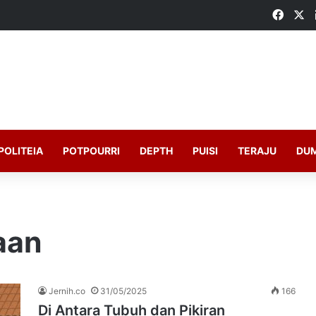
Faceb
X
POLITEIA
POTPOURRI
DEPTH
PUISI
TERAJU
DU
aan
Jernih.co
31/05/2025
166
Di Antara Tubuh dan Pikiran