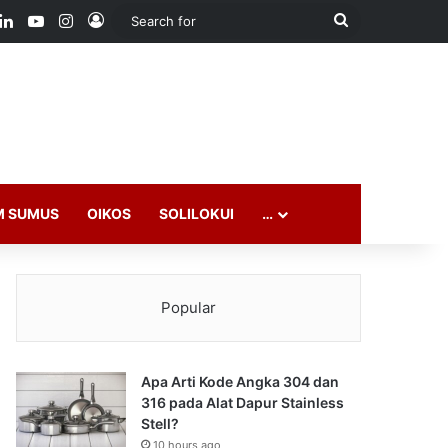
ook
LinkedIn
YouTube
Instagram
Log In
Search
for
M SUMUS
OIKOS
SOLILOKUI
…
Popular
Apa Arti Kode Angka 304 dan
316 pada Alat Dapur Stainless
Stell?
10 hours ago