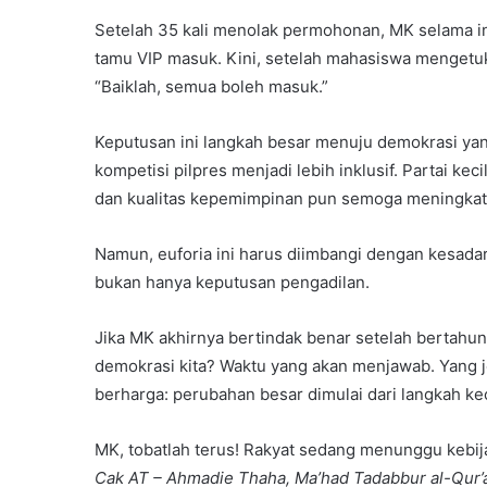
Setelah 35 kali menolak permohonan, MK selama i
tamu VIP masuk. Kini, setelah mahasiswa mengetuk
“Baiklah, semua boleh masuk.”
Keputusan ini langkah besar menuju demokrasi yan
kompetisi pilpres menjadi lebih inklusif. Partai kec
dan kualitas kepemimpinan pun semoga meningkat
Namun, euforia ini harus diimbangi dengan kesada
bukan hanya keputusan pengadilan.
Jika MK akhirnya bertindak benar setelah bertahu
demokrasi kita? Waktu yang akan menjawab. Yang 
berharga: perubahan besar dimulai dari langkah keci
MK, tobatlah terus! Rakyat sedang menunggu kebija
Cak AT – Ahmadie Thaha, Ma’had Tadabbur al-Qur’a