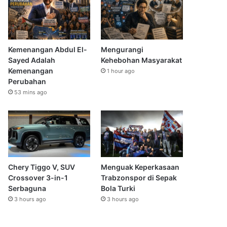
Kemenangan Abdul El-
Mengurangi
Sayed Adalah
Kehebohan Masyarakat
Kemenangan
1 hour ago
Perubahan
53 mins ago
Chery Tiggo V, SUV
Menguak Keperkasaan
Crossover 3-in-1
Trabzonspor di Sepak
Serbaguna
Bola Turki
3 hours ago
3 hours ago