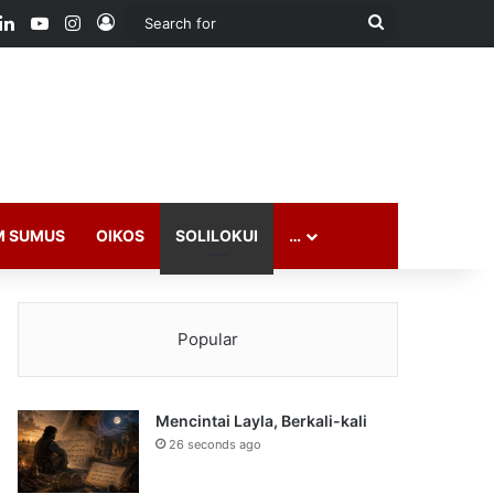
ook
LinkedIn
YouTube
Instagram
Log In
Search
for
M SUMUS
OIKOS
SOLILOKUI
…
Popular
Mencintai Layla, Berkali-kali
26 seconds ago