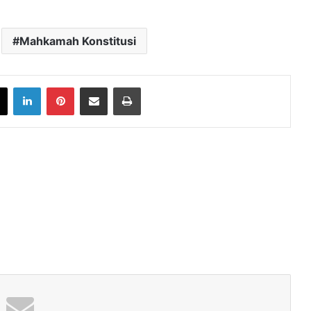
Mahkamah Konstitusi
book
X
LinkedIn
Pinterest
Share via Email
Print