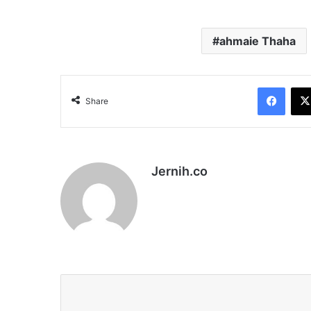
ahmaie Thaha
Face
Share
Jernih.co