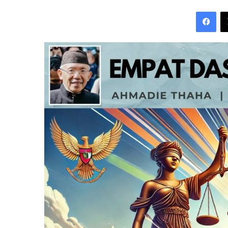
an
Fac
email