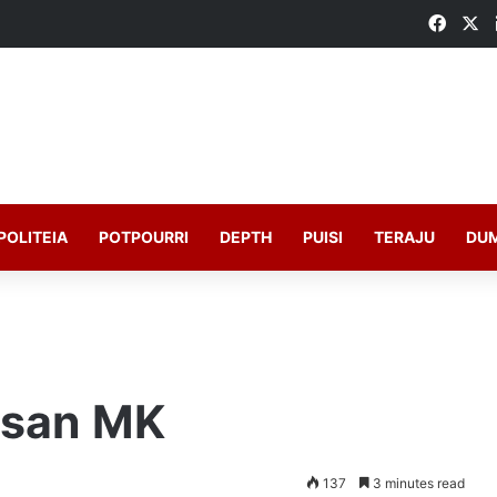
Faceb
X
POLITEIA
POTPOURRI
DEPTH
PUISI
TERAJU
DU
usan MK
137
3 minutes read