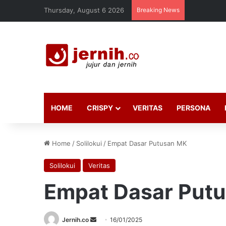
Thursday, August 6 2026
Breaking News
HOME
CRISPY
VERITAS
PERSONA
Home
/
Solilokui
/
Empat Dasar Putusan MK
Solilokui
Veritas
Empat Dasar Put
Send
Jernih.co
16/01/2025