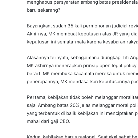
menghapus persyaratan ambang batas presidensial
baru sekarang?
Bayangkan, sudah 35 kali permohonan judicial revi
Akhirnya, MK membuat keputusan atas JR yang dia
keputusan ini semata-mata karena kesabaran rakyat
Alasannya ternyata, sebagaimana diungkap Titi Ang
MK akhirnya menerapkan prinsip open legal policy 
berarti MK membuka kacamata mereka untuk memeri
penerapannya, MK mendasarkan keputusannya pada
Pertama, kebijakan tidak boleh melanggar moralitas
saja. Ambang batas 20% jelas melanggar moral polit
yang terbentuk di balik kebijakan ini menciptakan p
mahal dari gaji CEO.
Kedua, kebijakan harus rasional. Saat akal sehat 