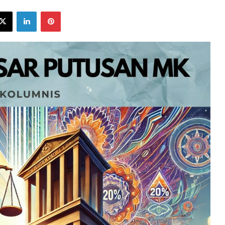
ebook
X
LinkedIn
Pinterest