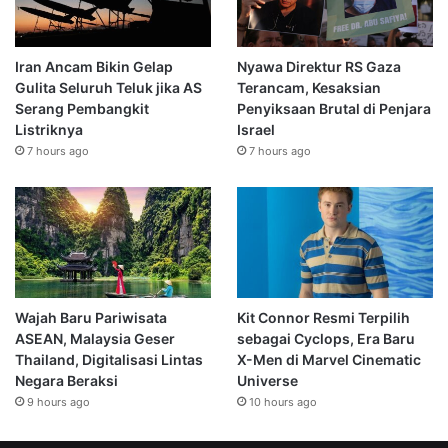
Iran Ancam Bikin Gelap
Nyawa Direktur RS Gaza
Gulita Seluruh Teluk jika AS
Terancam, Kesaksian
Serang Pembangkit
Penyiksaan Brutal di Penjara
Listriknya
Israel
7 hours ago
7 hours ago
Wajah Baru Pariwisata
Kit Connor Resmi Terpilih
ASEAN, Malaysia Geser
sebagai Cyclops, Era Baru
Thailand, Digitalisasi Lintas
X-Men di Marvel Cinematic
Negara Beraksi
Universe
9 hours ago
10 hours ago