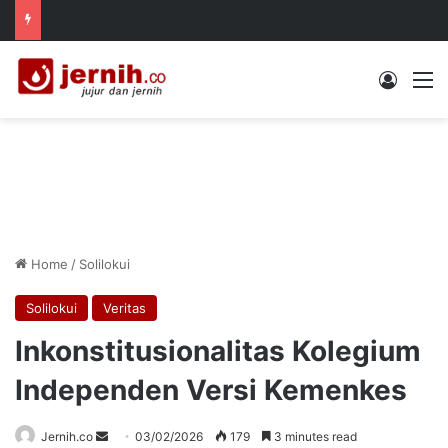
Log In
M
Home
/
Solilokui
Solilokui
Veritas
Inkonstitusionalitas Kolegium
Independen Versi Kemenkes
Send
Jernih.co
03/02/2026
179
3 minutes read