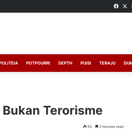
Faceb
X
POLITEIA
POTPOURRI
DEPTH
PUISI
TERAJU
DU
 Bukan Terorisme
93
3 minutes read