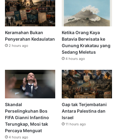
Keramahan Bukan
Ketika Orang Kaya
Penyerahan Kedaulatan
Batavia Berwisata ke
Gunung Krakatau yang
2 hours ago
Sedang Meletus
4 hours ago
Skandal
Gap tak Terjembatani
Perselingkuhan Bos
Antara Palestina dan
FIFA Gianni Infantino
Israel
Terungkap, Mosi tak
11 hours ago
Percaya Menguat
4 hours ago