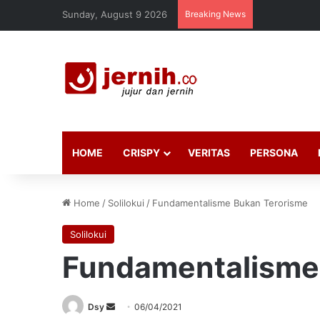
Sunday, August 9 2026
Breaking News
HOME
CRISPY
VERITAS
PERSONA
Home
/
Solilokui
/
Fundamentalisme Bukan Terorisme
Solilokui
Fundamentalisme
Send
Dsy
06/04/2021