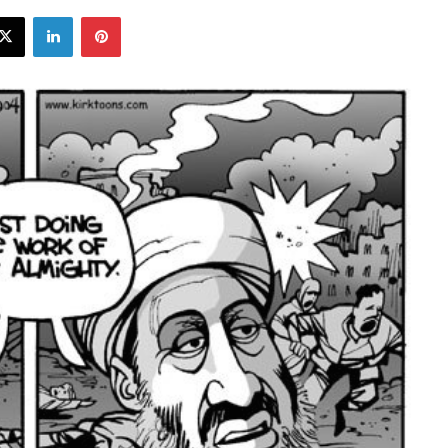
ebook
X
LinkedIn
Pinterest