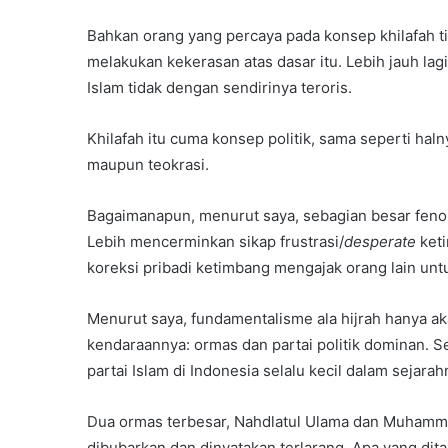
Bahkan orang yang percaya pada konsep khilafah tid
melakukan kekerasan atas dasar itu. Lebih jauh la
Islam tidak dengan sendirinya teroris.
Khilafah itu cuma konsep politik, sama seperti hal
maupun teokrasi.
Bagaimanapun, menurut saya, sebagian besar fenome
Lebih mencerminkan sikap frustrasi/
desperate
keti
koreksi pribadi ketimbang mengajak orang lain un
Menurut saya, fundamentalisme ala hijrah hanya ak
kendaraannya: ormas dan partai politik dominan. Sek
partai Islam di Indonesia selalu kecil dalam seja
Dua ormas terbesar, Nahdlatul Ulama dan Muhammad
dibubarkan dan dinyatakan terlarang. Apa yang dit