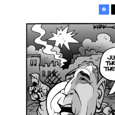
an
Fac
email