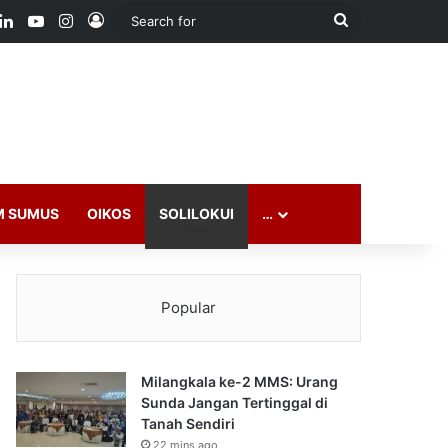
ook
LinkedIn
YouTube
Instagram
Log In
Search
for
M SUMUS
OIKOS
SOLILOKUI
…
Popular
Milangkala ke-2 MMS: Urang
Sunda Jangan Tertinggal di
Tanah Sendiri
22 mins ago