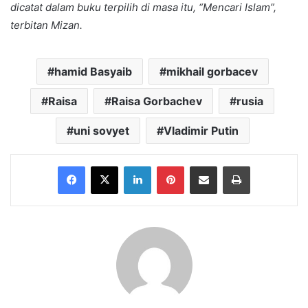
dicatat dalam buku terpilih di masa itu, “Mencari Islam”,
terbitan Mizan.
hamid Basyaib
mikhail gorbacev
Raisa
Raisa Gorbachev
rusia
uni sovyet
Vladimir Putin
Facebook
X
LinkedIn
Pinterest
Share via Email
Print