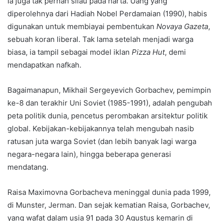
Ia juga tak pernah silau pada harta. Uang yang
diperolehnya dari Hadiah Nobel Perdamaian (1990), habis
digunakan untuk membiayai pembentukan
Novaya Gazeta
,
sebuah koran liberal. Tak lama setelah menjadi warga
biasa, ia tampil sebagai model iklan
Pizza Hut
, demi
mendapatkan nafkah.
Bagaimanapun, Mikhail Sergeyevich Gorbachev, pemimpin
ke-8 dan terakhir Uni Soviet (1985-1991), adalah pengubah
peta politik dunia, pencetus perombakan arsitektur politik
global. Kebijakan-kebijakannya telah mengubah nasib
ratusan juta warga Soviet (dan lebih banyak lagi warga
negara-negara lain), hingga beberapa generasi
mendatang.
Raisa Maximovna Gorbacheva meninggal dunia pada 1999,
di Munster, Jerman. Dan sejak kematian Raisa, Gorbachev,
yang wafat dalam usia 91 pada 30 Agustus kemarin di