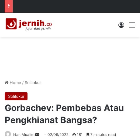
Log In
M
Home
/
Solilokui
Solilokui
Gorbachev: Pembebas Atau
Pengkhianat Bangsa?
Send
Irfan Mualim
02/09/2022
181
7 minutes read