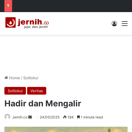
Log In
M
Home
/
Solilokui
Solilokui
Veritas
Hadir dan Mengalir
Send
Jernih.co
24/05/2025
184
1 minute read
an
email