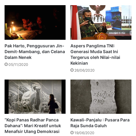
Pak Harto, Penggusuran Jin-
Aspers Panglima TNI:
Demit-Mambang, dan Celana
Generasi Muda Saat Ini
Dalam Nenek
Tergerus oleh Nilai-nilai
Kekinian
05/11/2020
26/06/2020
“Kopi Panas Radhar Panca
Kawali-Panjalu : Pusara Para
Dahana”: Mari Kreatif untuk
Raja Sunda Galuh
Menafsir Ulang Demokrasi
19/06/2020