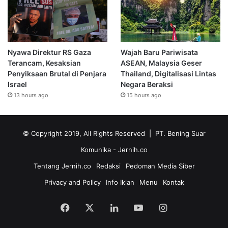
Nyawa Direktur RS Gaza
Wajah Baru Pariwisata
Terancam, Kesaksian
ASEAN, Malaysia Geser
Penyiksaan Brutal di Penjara
Thailand, Digitalisasi Lintas
Israel
Negara Beraksi
13 hours ago
15 hours ago
© Copyright 2019, All Rights Reserved | PT. Bening Suar
Komunika
- Jernih.co
Tentang Jernih.co
Redaksi
Pedoman Media Siber
Privacy and Policy
Info Iklan
Menu
Kontak
Facebook
X
LinkedIn
YouTube
Instagram