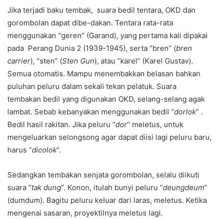
Jika terjadi baku tembak, suara bedil tentara, OKD dan
gorombolan dapat dibe-dakan. Tentara rata-rata
menggunakan “geren” (Garand), yang pertama kali dipakai
pada Perang Dunia 2 (1939-1945), serta “bren” (
bren
carrier
), “sten” (
Sten Gun
), atau “karel” (Karel Gustav).
Semua otomatis. Mampu menembakkan belasan bahkan
puluhan peluru dalam sekali tekan pelatuk. Suara
tembakan bedil yang digunakan OKD, selang-selang agak
lambat. Sebab kebanyakan menggunakan bedil “
dorlok
” .
Bedil hasil rakitan. Jika peluru “
dor
” meletus, untuk
mengeluarkan selongsong agar dapat diisi lagi peluru baru,
harus “
dicolok
”.
Sedangkan tembakan senjata gorombolan, selalu diikuti
suara “
tak dung
”. Konon, itulah bunyi peluru “
deungdeum
”
(dumdum). Bagitu peluru keluar dari laras, meletus. Ketika
mengenai sasaran, proyektilnya meletus lagi.