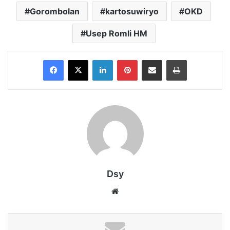
Gorombolan
kartosuwiryo
OKD
Usep Romli HM
Facebook
X
LinkedIn
Pinterest
Share via Email
Print
Dsy
Website