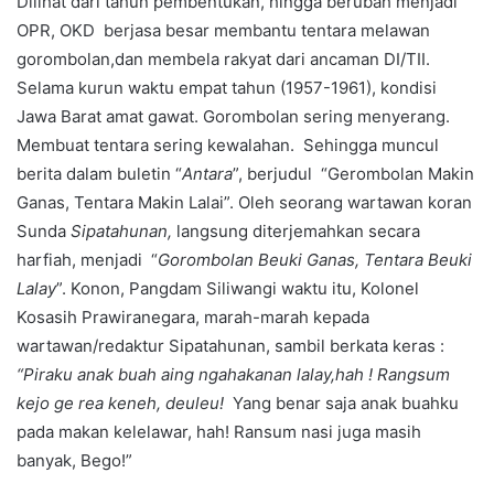
Dilihat dari tahun pembentukan, hingga berubah menjadi
OPR, OKD berjasa besar membantu tentara melawan
gorombolan,dan membela rakyat dari ancaman DI/TII.
Selama kurun waktu empat tahun (1957-1961), kondisi
Jawa Barat amat gawat. Gorombolan sering menyerang.
Membuat tentara sering kewalahan. Sehingga muncul
berita dalam buletin “
Antara
”, berjudul “Gerombolan Makin
Ganas, Tentara Makin Lalai”. Oleh seorang wartawan koran
Sunda
Sipatahunan,
langsung diterjemahkan secara
harfiah, menjadi “
Gorombolan Beuki Ganas, Tentara Beuki
Lalay
”. Konon, Pangdam Siliwangi waktu itu, Kolonel
Kosasih Prawiranegara, marah-marah kepada
wartawan/redaktur Sipatahunan, sambil berkata keras :
“Piraku anak buah aing ngahakanan lalay,hah ! Rangsum
kejo ge rea keneh, deuleu!
Yang benar saja anak buahku
pada makan kelelawar, hah! Ransum nasi juga masih
banyak, Bego!”