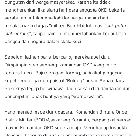
pungutan dari warga masyarakat. Karena itu tidak
mengherankan jika siang hari para anggota OKD bekerja
serabutan untuk menafkahi keluarga, malam hari
melaksanakan tugas “militer. Betul-betul ihlas, “
clik putih
clak herang
”, tanpa pamrih, mempertahankan kedaulatan
bangsa dan negara dalam skala kecil.
Sebelum latihan baris-berbaris, mereka apel dulu.
Dimpimpin oleh seorang komandan OKD yang mirip
tentara tulen. Baju seragam loreng, pada ikat pinggang
kopelriem tergantung pistol “Buldog” besar. Sepatu lars.
Pokoknya tegap berwibawa. Jauh sekali dari dandanan dan
penampilan anak buahya yang “warna-warni”.
Yang menjad inspektur upacara, Komandan Bintara Onder-
distrik Militer (BODM,sekarang Koramil), berpangkat sersan
mayor. Komandan OKD segera maju. Menghadap Inspektur
Upacara. Laporan dengan suara membahana persis tentara