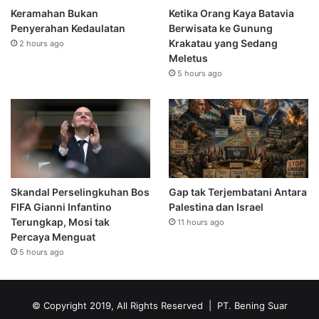
Keramahan Bukan
Ketika Orang Kaya Batavia
Penyerahan Kedaulatan
Berwisata ke Gunung
Krakatau yang Sedang
2 hours ago
Meletus
5 hours ago
Skandal Perselingkuhan Bos
Gap tak Terjembatani Antara
FIFA Gianni Infantino
Palestina dan Israel
Terungkap, Mosi tak
11 hours ago
Percaya Menguat
5 hours ago
© Copyright 2019, All Rights Reserved | PT. Bening Suar