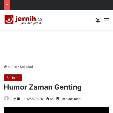
Log In
M
Home
/
Solilokui
Solilokui
Humor Zaman Genting
Send
Dsy
12/06/2020
65
3 minutes read
an
email