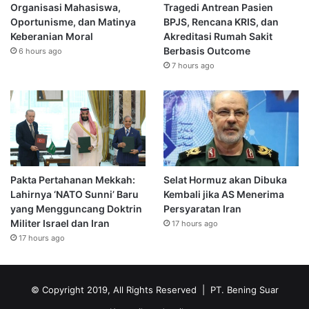
Organisasi Mahasiswa,
Tragedi Antrean Pasien
Oportunisme, dan Matinya
BPJS, Rencana KRIS, dan
Keberanian Moral
Akreditasi Rumah Sakit
Berbasis Outcome
6 hours ago
7 hours ago
Pakta Pertahanan Mekkah:
Selat Hormuz akan Dibuka
Lahirnya ‘NATO Sunni’ Baru
Kembali jika AS Menerima
yang Mengguncang Doktrin
Persyaratan Iran
Militer Israel dan Iran
17 hours ago
17 hours ago
© Copyright 2019, All Rights Reserved | PT. Bening Suar