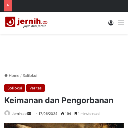
Log In
M
Home
/
Solilokui
Solilokui
Veritas
Keimanan dan Pengorbanan
Send
Jernih.co
17/06/2024
194
1 minute read
an
email