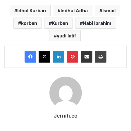
Idhul Kurban
Iedhul Adha
Ismail
korban
Kurban
Nabi Ibrahim
yudi latif
Facebook
X
LinkedIn
Pinterest
Share via Email
Print
Jernih.co